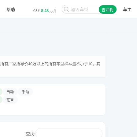
7.97
92#
元/升
帮助
车主
8.48
查油耗
95#
元/升
所有厂家指导价40万以上的所有车型样本量不小于10，其
自动
手动
在售
查找: