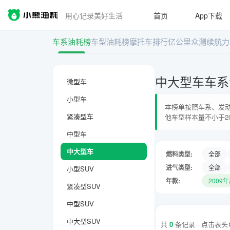
用心记录美好生活
首页
App下载
车系油耗榜
车型油耗榜
摩托车排行
亿公里众测
续航力
中大型车车系
微型车
小型车
本榜单按照车系、发动
紧凑型车
他车型样本量不小于2
中型车
中大型车
燃料类型:
全部
进气类型:
全部
小型SUV
年款:
2009
紧凑型SUV
中型SUV
中大型SUV
共
0
条记录 · 点击表