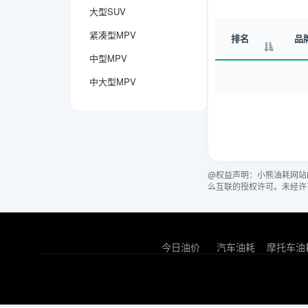
大型SUV
紧凑型MPV
排名
品
中型MPV
中大型MPV
@权益声明：小熊油耗网站
么互联的授权许可。未经许
今日油价
汽车油耗
摩托车油