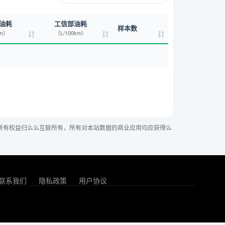
油耗
工信部油耗
样本数
km）
（L/100km）
所有权益归么么互联所有，所有对本站数据的商业应用均应获得么
联系我们
隐私政策
用户协议