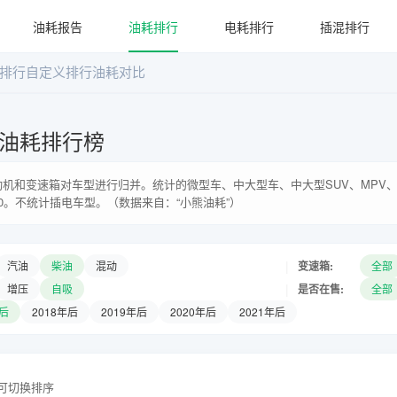
油耗报告
油耗排行
电耗排行
插混排行
排行
自定义排行
油耗对比
油耗排行榜
机和变速箱对车型进行归并。统计的微型车、中大型车、中大型SUV、MPV、
0。不统计插电车型。（数据来自：“小熊油耗”）
|
变速箱:
汽油
柴油
混动
全部
|
是否在售:
增压
自吸
全部
年后
2018年后
2019年后
2020年后
2021年后
头可切换排序