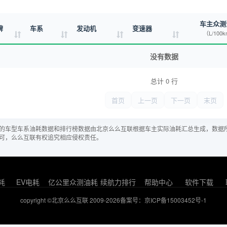
车主众测
牌
车系
发动机
变速器
（L/100
没有数据
总计 0 行
首页
上一页
下一页
末页
的车型车系油耗数据和排行榜数据由北京么么互联根据车主实际油耗汇总生成，数据
可，么么互联有权追究相应侵权责任。
耗
EV电耗
亿公里众测油耗
续航力排行
帮助中心
软件下载
copyright ©北京么么互联 2009-2026
备案号：京ICP备15003452号-1