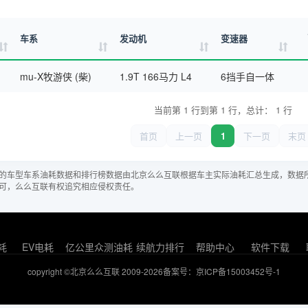
车系
发动机
变速器
mu-X牧游侠 (柴)
1.9T 166马力 L4
6挡手自一体
当前第 1 行到第 1 行，总计： 1 行
首页
上一页
1
下一页
末页
的车型车系油耗数据和排行榜数据由北京么么互联根据车主实际油耗汇总生成，数据
可，么么互联有权追究相应侵权责任。
耗
EV电耗
亿公里众测油耗
续航力排行
帮助中心
软件下载
copyright ©北京么么互联 2009-2026
备案号：京ICP备15003452号-1