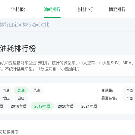
油耗报告
油耗排行
电耗排行
插混排行
排行
自定义排行
油耗对比
系油耗排行榜
机和变速箱对车型进行归并。统计的微型车、中大型车、中大型SUV、MPV、
0。不统计插电车型。（数据来自：“小熊油耗”）
|
变速箱:
汽油
柴油
混动
全部
|
是否在售:
增压
自吸
全部
年后
2018年后
2019年后
2020年后
2021年后
头可切换排序