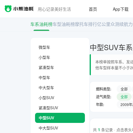
用心记录美好生活
首页
App下载
车系油耗榜
车型油耗榜
摩托车排行
亿公里众测
续航力
中型SUV车
微型车
小型车
本榜单按照车系、发动
紧凑型车
他车型样本量不小于2
中型车
中大型车
燃料类型:
全部
进气类型:
全部
小型SUV
年款:
2009
紧凑型SUV
中型SUV
中大型SUV
共
1
条记录 · 点击表