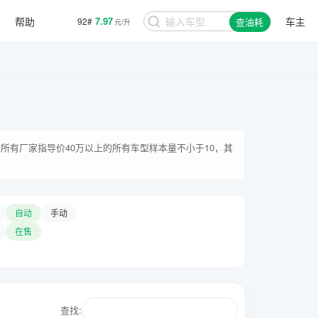
帮助
7.97
车主
92#
查油耗
元/升
所有厂家指导价40万以上的所有车型样本量不小于10，其
自动
手动
在售
查找: