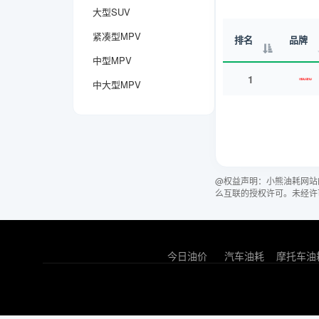
大型SUV
紧凑型MPV
排名
品牌
中型MPV
1
中大型MPV
@权益声明：小熊油耗网站
么互联的授权许可。未经许
今日油价
汽车油耗
摩托车油