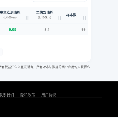
车主众测油耗
工信部油耗
样本数
（L/100km）
（L/100km）
9.05
8.1
99
所有权益归么么互联所有，所有对本站数据的商业应用均应获得么
联系我们
隐私政策
用户协议