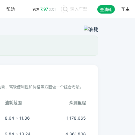
帮助
车主
7.97
92#
查油耗
元/升
油耗，驾驶便利性和价格等方面做一个综合考量。
油耗范围
众测里程
8.64 ~ 11.36
1,178,665
9.84 ~ 13.24
4,361,808