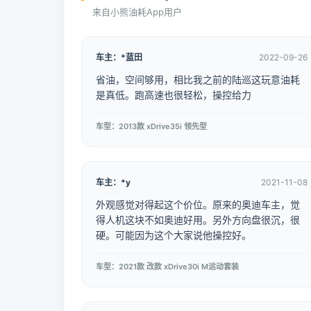
来自小熊油耗App用户
车主：*蓝田
2022-09-26
省油，空间够用，相比我之前的陆巡这玩意油耗
是真低。跑高速也很轻松，操控给力
车型：2013款 xDrive35i 领先型
车主：*y
2021-11-08
外观感觉对得起这个价位。原来的奥迪车主，觉
得人机这块不如奥迪好用。另外方向盘很沉，很
硬。可能因为这个大家说他操控好。
车型：2021款 改款 xDrive30i M运动套装