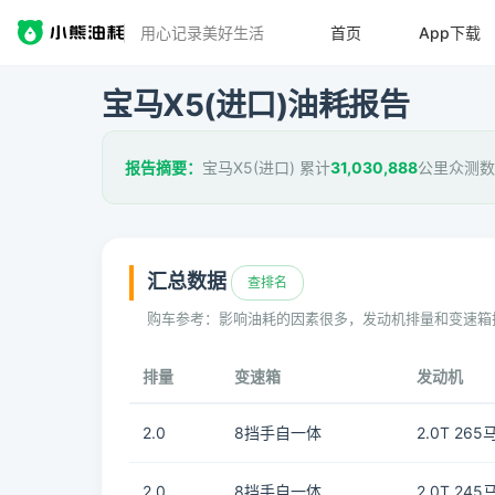
用心记录美好生活
首页
App下载
宝马X5(进口)油耗报告
报告摘要：
宝马X5(进口) 累计
31,030,888
公里众测数
汇总数据
查排名
购车参考：影响油耗的因素很多，发动机排量和变速箱
排量
变速箱
发动机
2.0
8挡手自一体
2.0T 265
2.0
8挡手自一体
2.0T 245