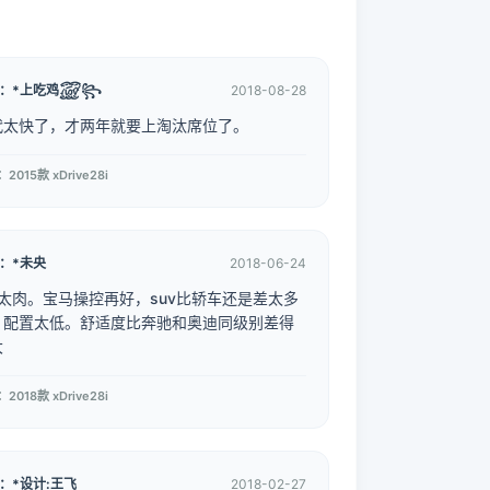
主：*上吃鸡꫞꧂
2018-08-28
代太快了，才两年就要上淘汰席位了。
2015款 xDrive28i
：*未央
2018-06-24
.0太肉。宝马操控再好，suv比轿车还是差太多
。配置太低。舒适度比奔驰和奥迪同级别差得
大
2018款 xDrive28i
：*设计:王飞
2018-02-27