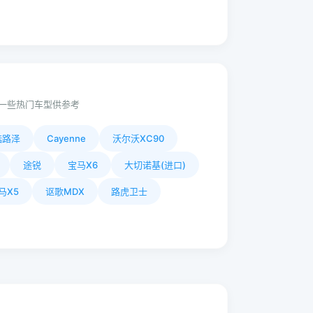
一些热门车型供参考
酷路泽
Cayenne
沃尔沃XC90
途锐
宝马X6
大切诺基(进口)
马X5
讴歌MDX
路虎卫士