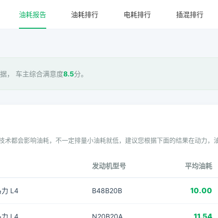
油耗报告
油耗排行
电耗排行
插混排行
据， 车主综合满意度
8.5
分。
技术都会影响油耗，不一定排量小油耗就低，建议您根据下面的结果在动力，
发动机型号
平均油耗
10.00
马力 L4
B48B20B
11.54
马力 L4
N20B20A