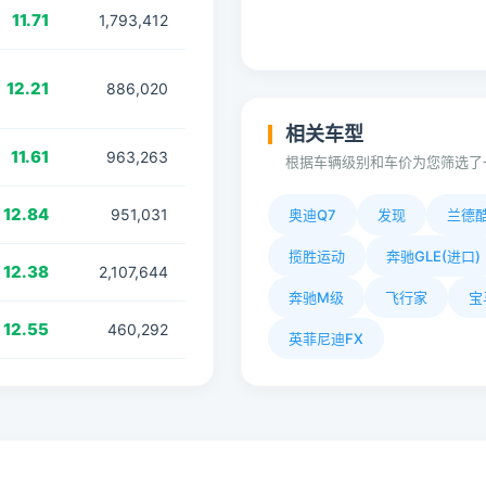
11.71
1,793,412
12.21
886,020
相关车型
11.61
963,263
根据车辆级别和车价为您筛选了
12.84
951,031
奥迪Q7
发现
兰德
揽胜运动
奔驰GLE(进口)
12.38
2,107,644
奔驰M级
飞行家
宝
12.55
460,292
英菲尼迪FX