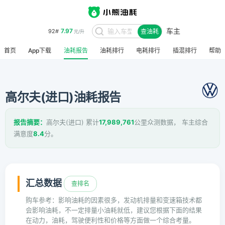
车主
7.97
92#
查油耗
元/升
首页
App下载
油耗报告
油耗排行
电耗排行
插混排行
帮助
高尔夫(进口)油耗报告
报告摘要：
高尔夫(进口) 累计
17,989,761
公里众测数据， 车主综合
满意度
8.4
分。
汇总数据
查排名
购车参考：影响油耗的因素很多，发动机排量和变速箱技术都
会影响油耗，不一定排量小油耗就低，建议您根据下面的结果
在动力，油耗，驾驶便利性和价格等方面做一个综合考量。