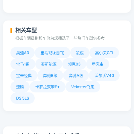
相关车型
根据车辆级别和车价为您筛选了一些热门车型供参考
奥迪A3
宝马1系(进口)
凌渡
高尔夫GTI
宝马1系
秦新能源
领克03
甲壳虫
宝来经典
奔驰B级
奔驰A级
沃尔沃V40
速腾
卡罗拉双擎E+
Veloster飞思
DS 5LS