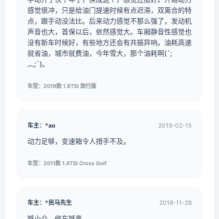
感觉很冲，只是给油门提速时候有点迟滞，双离合的特
点，跟手动没法比。后来动力感觉不那么强了，发动机
声音也大，首保以后，依然感觉大。车厢静音性感觉也
没有新车时候好，有些地方还会有共振异响。油耗高速
就省油，城市就费油，今年雪大，那个油耗啊(´;
︵;`)。
车型：2019款 1.8TSI 旅行版
车主：*ao
2019-02-15
动力足够，变速箱令人措手不及。
车型：2011款 1.4TSI Cross Golf
车主：*民马先生
2018-11-28
够小众，修车够贵