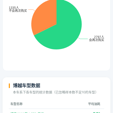
博越车型数据
本车系下各车型的统计数据（已忽略样本数不足10的车型）
车型名称
平均油耗