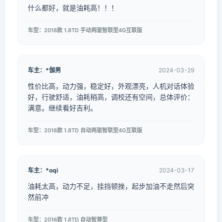
什么都好，就是油耗高！！！
车型：2018款 1.8TD 手动两驱智联型4G互联版
车主：*伽男
2024-03-29
性价比高，动力强，稳定好，外观漂亮，人机对话体验
好，行驶舒适，油耗稍高，调校还有空间，总体评价：
满意。继续看好吉利。
车型：2018款 1.8TD 自动两驱智联型4G互联版
车主：*oqi
2024-03-17
油耗太高，动力不足，挂挡顿挫，起步加油不走然后突
然前冲
车型：2016款 1.8TD 自动智尊型