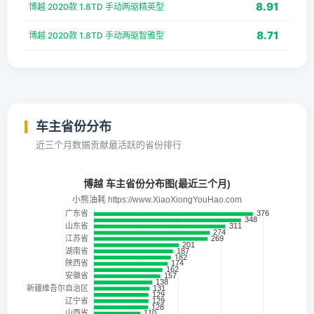
8.91
博越 2020款 1.8TD 手动两驱精英型
8.71
博越 2020款 1.8TD 手动两驱智雅型
车主省份分布
近三个月数据贡献最活跃的省份排行