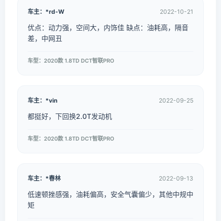
车主：*rd-W
2022-10-21
优点：动力强，空间大，内饰佳 缺点：油耗高，隔音
差，中网丑
车型：2020款 1.8TD DCT智联PRO
车主：*vin
2022-09-25
都挺好，下回换2.0T发动机
车型：2020款 1.8TD DCT智联PRO
车主：*春林
2022-09-13
低速顿挫感强，油耗偏高，安全气囊偏少，其他中规中
矩