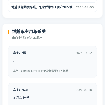
博越油耗数据存疑，之家群雄争王国产SUV横测这个坑有点大！
2016-08-05
博越车主用车感受
来自小熊油耗App用户
车主：*藏
2026-05-22
。
车型：2020款 1.8TD DCT两驱智联型4G互联版
车主：*541
2026-02-19
油耗是硬伤