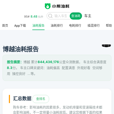
车主
8.48
95#
查油耗
元/升
首页
App下载
油耗报告
油耗排行
电耗排行
插混排行
帮助
博越油耗报告
报告摘要：
博越 累计
844,436,176
公里众测数据， 车主综合满意度
8.3
分。 车主口碑关键词：油耗偏高 配置满意 外观好看 空间够
用 操控良好 ...等。
汇总数据
查排名
购车参考：影响油耗的因素很多，发动机排量和变速箱技术都
会影响油耗，不一定排量小油耗就低，建议您根据下面的结果