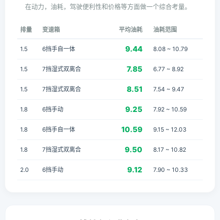
在动力，油耗，驾驶便利性和价格等方面做一个综合考量。
排量
变速箱
平均油耗
油耗范围
9.44
1.5
6挡手自一体
8.08 ~ 10.79
7.85
1.5
7挡湿式双离合
6.77 ~ 8.92
8.51
1.5
7挡湿式双离合
7.54 ~ 9.47
9.25
1.8
6挡手动
7.92 ~ 10.59
10.59
1.8
6挡手自一体
9.15 ~ 12.03
9.50
1.8
7挡湿式双离合
8.17 ~ 10.82
9.12
2.0
6挡手动
7.90 ~ 10.33