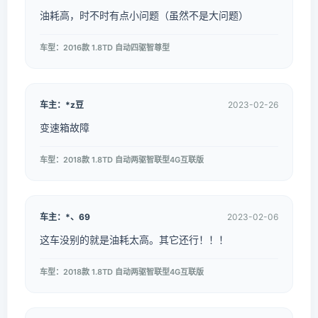
油耗高，时不时有点小问题（虽然不是大问题）
车型：2016款 1.8TD 自动四驱智尊型
车主：*z豆
2023-02-26
变速箱故障
车型：2018款 1.8TD 自动两驱智联型4G互联版
车主：*、69
2023-02-06
这车没别的就是油耗太高。其它还行！！！
车型：2018款 1.8TD 自动两驱智联型4G互联版