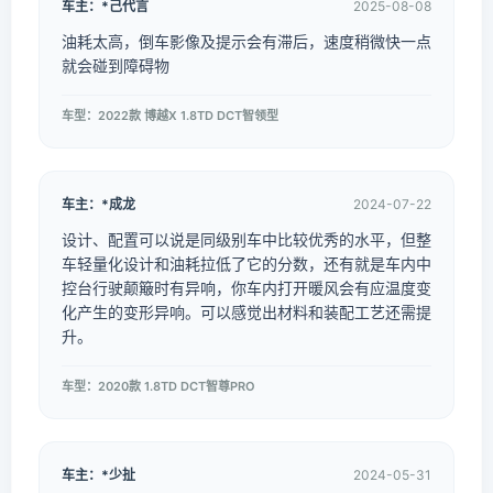
车主：*己代言
2025-08-08
油耗太高，倒车影像及提示会有滞后，速度稍微快一点
就会碰到障碍物
车型：2022款 博越X 1.8TD DCT智领型
车主：*成龙
2024-07-22
设计、配置可以说是同级别车中比较优秀的水平，但整
车轻量化设计和油耗拉低了它的分数，还有就是车内中
控台行驶颠簸时有异响，你车内打开暖风会有应温度变
化产生的变形异响。可以感觉出材料和装配工艺还需提
升。
车型：2020款 1.8TD DCT智尊PRO
车主：*少扯
2024-05-31