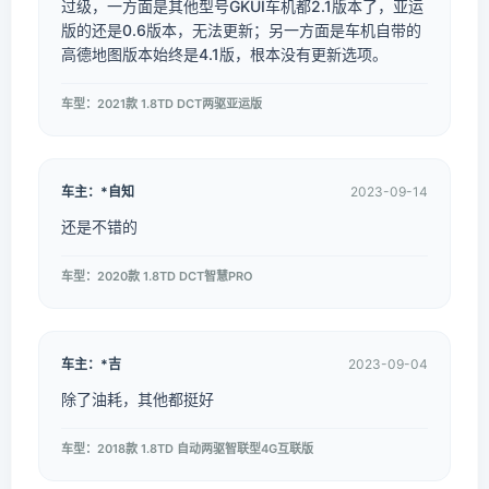
过级，一方面是其他型号GKUI车机都2.1版本了，亚运
版的还是0.6版本，无法更新；另一方面是车机自带的
高德地图版本始终是4.1版，根本没有更新选项。
车型：2021款 1.8TD DCT两驱亚运版
车主：*自知
2023-09-14
还是不错的
车型：2020款 1.8TD DCT智慧PRO
车主：*吉
2023-09-04
除了油耗，其他都挺好
车型：2018款 1.8TD 自动两驱智联型4G互联版