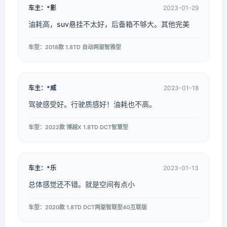
车主：*影
2023-01-29
油耗高，suv悬挂不太好，后备箱不够大。其他完美
车型：2018款 1.8TD 自动两驱智雅型
车主：*威
2023-01-18
驾驶感受好。行驶质感好！油耗也不高。
车型：2022款 博越X 1.8TD DCT智慧型
车主：*乐
2023-01-13
总体感觉还不错。就是空间有点小
车型：2020款 1.8TD DCT两驱智联型4G互联版