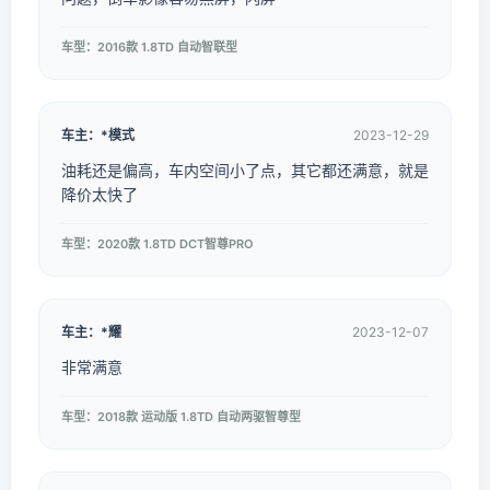
车型：2016款 1.8TD 自动智联型
车主：*模式
2023-12-29
油耗还是偏高，车内空间小了点，其它都还满意，就是
降价太快了
车型：2020款 1.8TD DCT智尊PRO
车主：*耀
2023-12-07
非常满意
车型：2018款 运动版 1.8TD 自动两驱智尊型