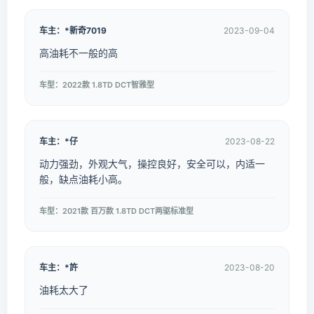
车主：*新奇7019
2023-09-04
高油耗不一般的高
车型：2022款 1.8TD DCT智雅型
车主：*仔
2023-08-22
动力强劲，外观大气，操控良好，安全可以，内适一
般，缺点油耗小高。
车型：2021款 百万款 1.8TD DCT两驱标准型
车主：*許
2023-08-20
油耗太大了