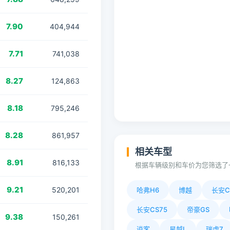
7.90
404,944
7.71
741,038
8.27
124,863
8.18
795,246
8.28
861,957
相关车型
8.91
816,133
根据车辆级别和车价为您筛选了
9.21
520,201
哈弗H6
博越
长安C
长安CS75
帝豪GS
9.38
150,261
逍客
星越L
瑞虎7