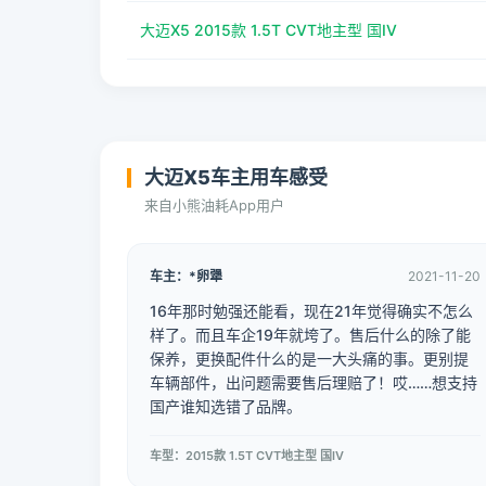
大迈X5 2015款 1.5T CVT地主型 国IV
大迈X5车主用车感受
来自小熊油耗App用户
车主：*卵犟
2021-11-20
16年那时勉强还能看，现在21年觉得确实不怎么
样了。而且车企19年就垮了。售后什么的除了能
保养，更换配件什么的是一大头痛的事。更别提
车辆部件，出问题需要售后理赔了！哎……想支持
国产谁知选错了品牌。
车型：2015款 1.5T CVT地主型 国IV