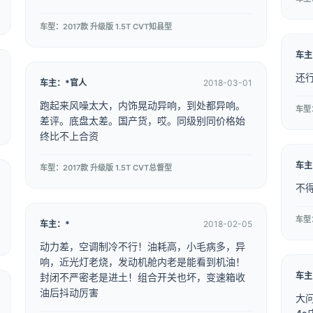
车型：2017款 升级版 1.5T CVT知县型
车主
还
车主：*官人
2018-03-01
跑起来风噪太大，内饰晃动异响，到处都异响。
车型：
差评。底盘太差。国产货，哎。同级别同价格始
终比不上合资
车主
车型：2017款 升级版 1.5T CVT总督型
不
车型：
车主：*
2018-02-05
动力差，空调制冷不行！油耗高，小毛病多，异
响，近光灯老烧，发动机舱内老是能看到机油！
车主
封闭不严密老是进土！组合开关也坏，变速箱收
油后抖动厉害
大