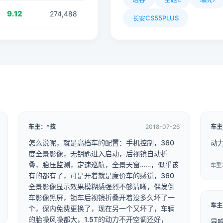
9.12
274,488
长安CS55PLUS
车主：*技
2018-07-26
车主
怎么说呢，就是高档车的配置：手机控制，360
动
度全景影像，无钥匙进入启动，后视镜自动折
叠，胎压监测，定速巡航，全景天窗……，似乎该
车型：
有的都有了，可是开着就是廉价车的感觉，360
全景影像显示效果模糊感强烈不够清晰，偶发倒
车影像黑屏，锁车后视镜折叠开着没多久坏了一
车主
个，保内免费更换了，现在另一个又坏了，车辆
的胎噪风噪都大，1.5T的动力不开空调还好，
异