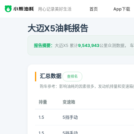
用心记录美好生活
首页
App下载
大迈X5油耗报告
报告摘要：
大迈X5 累计
9,543,943
公里众测数据， 
汇总数据
查排名
购车参考：影响油耗的因素很多，发动机排量和变速箱
排量
变速箱
1.5
5挡手动
1.5
5挡手动