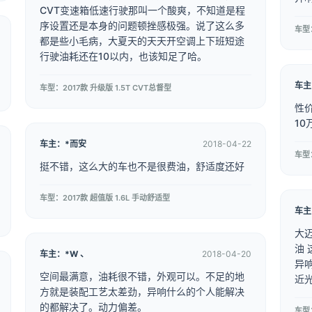
CVT变速箱低速行驶那叫一个酸爽，不知道是程
序设置还是本身的问题顿挫感极强。说了这么多
车型：
都是些小毛病，大夏天的天天开空调上下班短途
行驶油耗还在10以内，也该知足了哈。
车主
车型：2017款 升级版 1.5T CVT总督型
性
10
车主：*而安
2018-04-22
车型：
挺不错，这么大的车也不是很费油，舒适度还好
车型：2017款 超值版 1.6L 手动舒适型
车主
大迈
油 
车主：*W 、
2018-04-20
异响
空间最满意，油耗很不错，外观可以。不足的地
方就是装配工艺太差劲，异响什么的个人能解决
的都解决了。动力偏差。
车型：