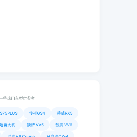
一些热门车型供参考
S75PLUS
传祺GS4
荣威RX5
哈弗大狗
魏牌 VV5
魏牌 VV6
哈弗H6 Coupe
马自达CX-4