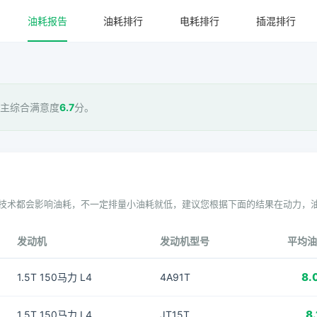
油耗报告
油耗排行
电耗排行
插混排行
车主综合满意度
6.7
分。
技术都会影响油耗，不一定排量小油耗就低，建议您根据下面的结果在动力，
发动机
发动机型号
平均油
8.
1.5T 150马力 L4
4A91T
8.
1.5T 150马力 L4
JT15T