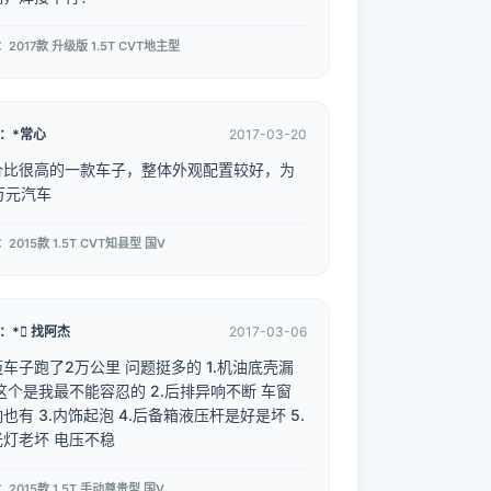
2017款 升级版 1.5T CVT地主型
：*常心
2017-03-20
价比很高的一款车子，整体外观配置较好，为
万元汽车
2015款 1.5T CVT知县型 国V
：* 找阿杰
2017-03-06
车子跑了2万公里 问题挺多的 1.机油底壳漏
这个是我最不能容忍的 2.后排异响不断 车窗
也有 3.内饰起泡 4.后备箱液压杆是好是坏 5.
近光灯老坏 电压不稳
2015款 1.5T 手动尊贵型 国V