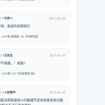
：*不弃ゞ
2017-03-06
行吧，能遮风挡雨就行
2017款 超值版 1.6L 手动舒适型
：*王先生
2017-01-31
得不佩服，！我拖！
2015款 1.5T 手动至尊型 国V
：*人好难☂．
2017-01-07
问题没得就是些小问题细节还有就是有些问题