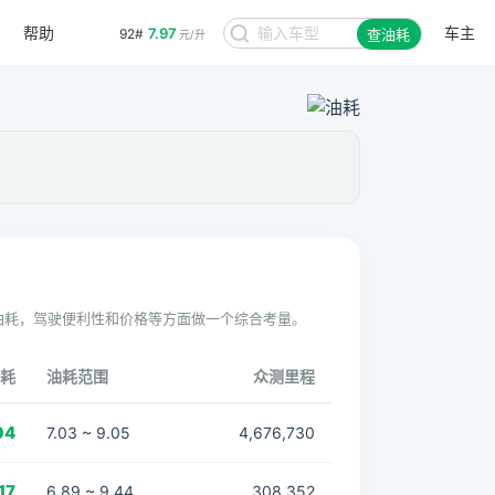
帮助
车主
7.97
92#
查油耗
元/升
油耗，驾驶便利性和价格等方面做一个综合考量。
耗
油耗范围
众测里程
04
7.03 ~ 9.05
4,676,730
17
6.89 ~ 9.44
308,352