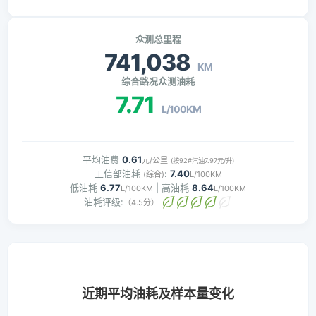
众测总里程
741,038
KM
综合路况众测油耗
7.71
L/100KM
平均油费
0.61
元/公里
(按92#汽油7.97元/升)
工信部油耗
:
7.40
(综合)
L/100KM
低油耗
6.77
| 高油耗
8.64
L/100KM
L/100KM
油耗评级:
（4.5分）