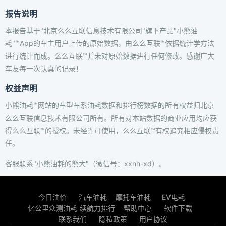
报告说明
本报告基于"北京么么互联信息技术有限公司"旗下产品"小熊油
耗"™App的车主用户上传的原始数据，由么么互联™依据统计学方法
进行统计而成。么么互联™并未对原始数据进行任何修改。感谢广大
车友每一次认真的记录！
权益声明
小熊油耗™网站的车型车系油耗数据和排行榜数据的所有权益归北京
么么互联信息技术有限公司所有。所有对本站数据的商业应用均应获
得么么互联™的授权。未经许可使用，么么互联™有权追究相应侵权责
任。
客服联系"小熊油耗的熊大"（微信号：xxnh-xd）。
今日油价
汽车油耗
摩托车油耗
EV电耗
亿公里众测油耗
续航力排行
帮助中心
软件下载
联系我们
隐私政策
用户协议