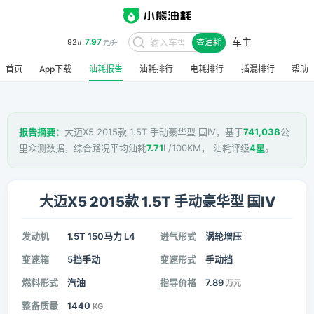
车主
7.97
92#
查油耗
元/升
首页
App下载
油耗报告
油耗排行
电耗排行
插混排行
帮助
报告摘要：
大迈X5 2015款 1.5T 手动豪华型 国IV，基于
741,038
公
里众测数据，综合路况平均油耗
7.71
L/100KM， 油耗评级
4星
。
大迈X5 2015款 1.5T 手动豪华型 国IV
发动机
1.5T 150马力 L4
进气形式
涡轮增压
变速箱
5挡手动
变速形式
手动挡
燃料形式
汽油
指导价格
7.89
万元
整备质量
1440
KG