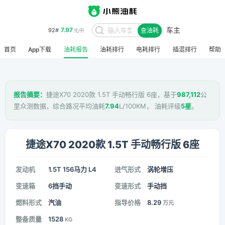
车主
7.97
92#
查油耗
元/升
首页
App下载
油耗报告
油耗排行
电耗排行
插混排行
帮助
报告摘要：
捷途X70 2020款 1.5T 手动畅行版 6座，基于
987,112
公
里众测数据，综合路况平均油耗
7.94
L/100KM， 油耗评级
5星
。
捷途X70 2020款 1.5T 手动畅行版 6座
发动机
1.5T 156马力 L4
进气形式
涡轮增压
变速箱
6挡手动
变速形式
手动挡
燃料形式
汽油
指导价格
8.29
万元
整备质量
1528
KG