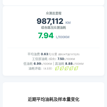
众测总里程
987,112
KM
综合路况众测油耗
7.94
L/100KM
平均油费
0.63
元/公里
(按92#汽油7.97元/升)
工信部油耗
:
7.50
(综合)
L/100KM
低油耗
6.99
| 高油耗
8.88
L/100KM
L/100KM
油耗评级:
（4.5分）