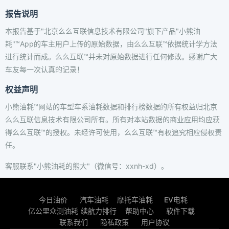
报告说明
本报告基于"北京么么互联信息技术有限公司"旗下产品"小熊油
耗"™App的车主用户上传的原始数据，由么么互联™依据统计学方法
进行统计而成。么么互联™并未对原始数据进行任何修改。感谢广大
车友每一次认真的记录！
权益声明
小熊油耗™网站的车型车系油耗数据和排行榜数据的所有权益归北京
么么互联信息技术有限公司所有。所有对本站数据的商业应用均应获
得么么互联™的授权。未经许可使用，么么互联™有权追究相应侵权责
任。
客服联系"小熊油耗的熊大"（微信号：xxnh-xd）。
今日油价
汽车油耗
摩托车油耗
EV电耗
亿公里众测油耗
续航力排行
帮助中心
软件下载
联系我们
隐私政策
用户协议