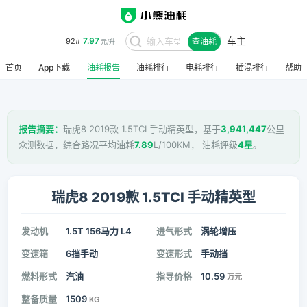
车主
7.97
92#
查油耗
元/升
首页
App下载
油耗报告
油耗排行
电耗排行
插混排行
帮助
报告摘要：
瑞虎8 2019款 1.5TCI 手动精英型，基于
3,941,447
公里
众测数据，综合路况平均油耗
7.89
L/100KM， 油耗评级
4星
。
瑞虎8 2019款 1.5TCI 手动精英型
发动机
1.5T 156马力 L4
进气形式
涡轮增压
变速箱
6挡手动
变速形式
手动挡
燃料形式
汽油
指导价格
10.59
万元
整备质量
1509
KG