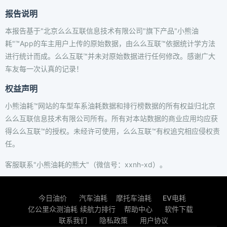
报告说明
本报告基于"北京么么互联信息技术有限公司"旗下产品"小熊油
耗"™App的车主用户上传的原始数据，由么么互联™依据统计学方法
进行统计而成。么么互联™并未对原始数据进行任何修改。感谢广大
车友每一次认真的记录！
权益声明
小熊油耗™网站的车型车系油耗数据和排行榜数据的所有权益归北京
么么互联信息技术有限公司所有。所有对本站数据的商业应用均应获
得么么互联™的授权。未经许可使用，么么互联™有权追究相应侵权责
任。
客服联系"小熊油耗的熊大"（微信号：xxnh-xd）。
今日油价
汽车油耗
摩托车油耗
EV电耗
亿公里众测油耗
续航力排行
帮助中心
软件下载
联系我们
隐私政策
用户协议