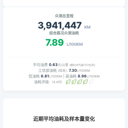
众测总里程
3,941,447
KM
综合路况众测油耗
7.89
L/100KM
平均油费
0.63
元/公里
(按92#汽油7.97元/升)
工信部油耗
:
7.30
(综合)
L/100KM
低油耗
6.81
| 高油耗
8.96
L/100KM
L/100KM
油耗评级:
（4.4分）