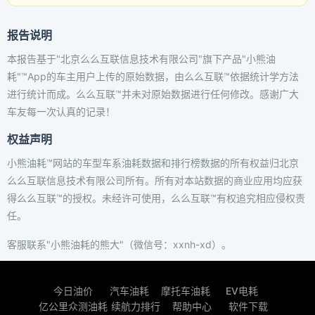
报告说明
本报告基于"北京么么互联信息技术有限公司"旗下产品"小熊油
耗"™App的车主用户上传的原始数据，由么么互联™依据统计学方法
进行统计而成。么么互联™并未对原始数据进行任何修改。感谢广大
车友每一次认真的记录！
权益声明
小熊油耗™网站的车型车系油耗数据和排行榜数据的所有权益归北京
么么互联信息技术有限公司所有。所有对本站数据的商业应用均应获
得么么互联™的授权。未经许可使用，么么互联™有权追究相应侵权责
任。
客服联系"小熊油耗的熊大"（微信号：xxnh-xd）。
今日油价
汽车油耗
摩托车油耗
EV电耗
亿公里众测油耗
续航力排行
帮助中心
软件下载