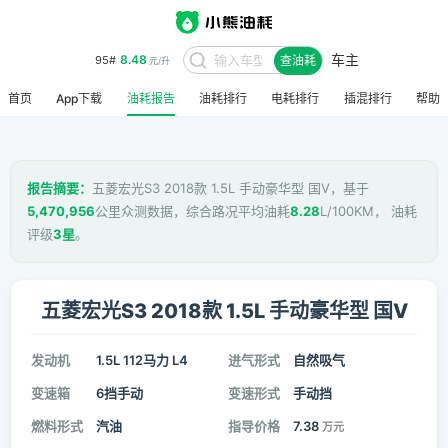
车主
8.48
95#
查油耗
元/升
首页
App下载
油耗报告
油耗排行
电耗排行
插混排行
帮助
报告摘要：
五菱宏光S3 2018款 1.5L 手动豪华型 国V，基于
5,470,956
公里众测数据，综合路况平均油耗
8.28
L/100KM， 油耗
评级
3星
。
五菱宏光S3 2018款 1.5L 手动豪华型 国V
发动机
1.5L 112马力 L4
进气形式
自然吸气
变速箱
6挡手动
变速形式
手动挡
燃料形式
汽油
指导价格
7.38
万元