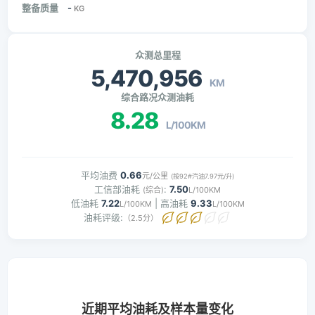
整备质量
-
KG
众测总里程
5,470,956
KM
综合路况众测油耗
8.28
L/100KM
平均油费
0.66
元/公里
(按92#汽油7.97元/升)
工信部油耗
:
7.50
(综合)
L/100KM
低油耗
7.22
| 高油耗
9.33
L/100KM
L/100KM
油耗评级:
（2.5分）