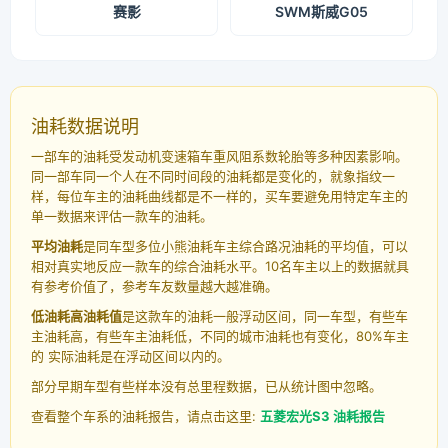
赛影
SWM斯威G05
油耗数据说明
一部车的油耗受发动机变速箱车重风阻系数轮胎等多种因素影响。
同一部车同一个人在不同时间段的油耗都是变化的，就象指纹一
样，每位车主的油耗曲线都是不一样的，买车要避免用特定车主的
单一数据来评估一款车的油耗。
平均油耗
是同车型多位小熊油耗车主综合路况油耗的平均值，可以
相对真实地反应一款车的综合油耗水平。10名车主以上的数据就具
有参考价值了，参考车友数量越大越准确。
低油耗高油耗值
是这款车的油耗一般浮动区间，同一车型，有些车
主油耗高，有些车主油耗低，不同的城市油耗也有变化，80%车主
的 实际油耗是在浮动区间以内的。
部分早期车型有些样本没有总里程数据，已从统计图中忽略。
查看整个车系的油耗报告，请点击这里:
五菱宏光S3 油耗报告