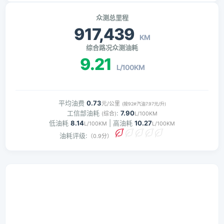
众测总里程
917,439
KM
综合路况众测油耗
9.21
L/100KM
平均油费
0.73
元/公里
(按92#汽油7.97元/升)
工信部油耗
:
7.90
(综合)
L/100KM
低油耗
8.14
| 高油耗
10.27
L/100KM
L/100KM
油耗评级:
（0.9分）