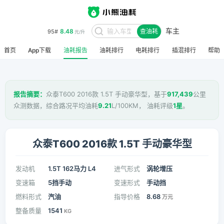
车主
8.48
95#
查油耗
元/升
首页
App下载
油耗报告
油耗排行
电耗排行
插混排行
帮助
报告摘要：
众泰T600 2016款 1.5T 手动豪华型，基于
917,439
公里
众测数据，综合路况平均油耗
9.21
L/100KM， 油耗评级
1星
。
众泰T600 2016款 1.5T 手动豪华型
发动机
1.5T 162马力 L4
进气形式
涡轮增压
变速箱
5挡手动
变速形式
手动挡
燃料形式
汽油
指导价格
8.68
万元
整备质量
1541
KG