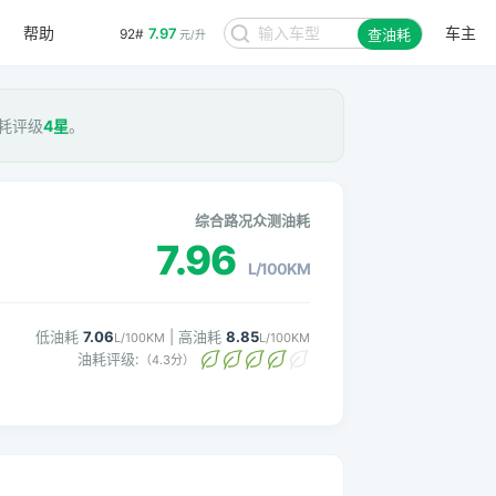
帮助
车主
7.97
92#
查油耗
元/升
油耗评级
4星
。
综合路况众测油耗
7.96
L/100KM
低油耗
7.06
| 高油耗
8.85
L/100KM
L/100KM
油耗评级:
（4.3分）