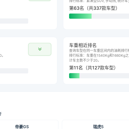
排行标准：紧凑型SUV, 手动挡, 统计
第63名（共337款车型）
车重相近排名
查询车型在同一车重区间内的油耗排行
0。
排行标准：车重在1540Kg和1660Kg之
计车主数不少于20。
第11名（共127款车型）
考
帝豪GS
瑞虎5