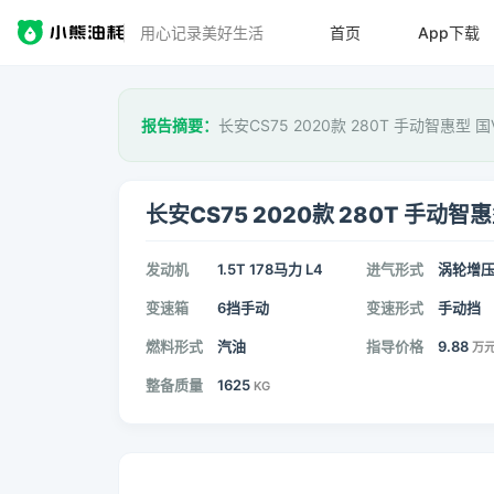
用心记录美好生活
首页
App下载
报告摘要：
长安CS75 2020款 280T 手动智惠型 
长安CS75 2020款 280T 手动智惠
发动机
1.5T 178马力 L4
进气形式
涡轮增
变速箱
6挡手动
变速形式
手动挡
燃料形式
汽油
指导价格
9.88
万
整备质量
1625
KG