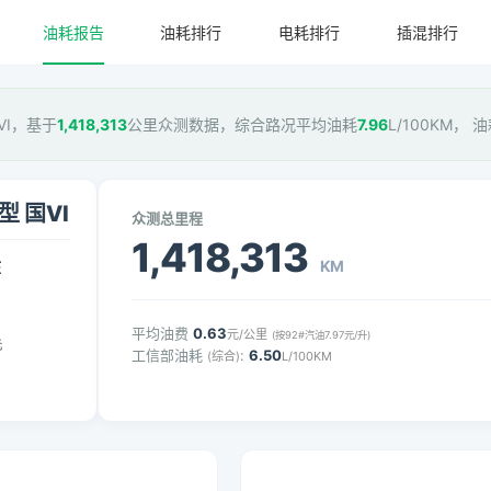
油耗报告
油耗排行
电耗排行
插混排行
国VI，基于
1,418,313
公里众测数据，综合路况平均油耗
7.96
L/100KM， 
型 国VI
众测总里程
1,418,313
KM
压
平均油费
0.63
元/公里
(按92#汽油7.97元/升)
元
工信部油耗
:
6.50
(综合)
L/100KM