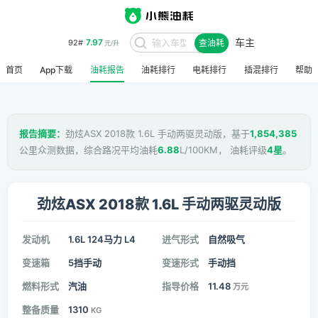
车主
7.97
92#
查油耗
元/升
首页
App下载
油耗报告
油耗排行
电耗排行
插混排行
帮助
报告摘要：
劲炫ASX 2018款 1.6L 手动两驱灵动版，基于
1,854,385
公里众测数据，综合路况平均油耗
6.88
L/100KM， 油耗评级
4星
。
劲炫ASX 2018款 1.6L 手动两驱灵动版
发动机
1.6L 124马力 L4
进气形式
自然吸气
变速箱
5挡手动
变速形式
手动挡
燃料形式
汽油
指导价格
11.48
万元
整备质量
1310
KG