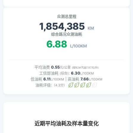
众测总里程
1,854,385
KM
综合路况众测油耗
6.88
L/100KM
平均油费
0.55
元/公里
(按92#汽油7.97元/升)
工信部油耗
:
6.30
(综合)
L/100KM
低油耗
6.11
| 高油耗
7.66
L/100KM
L/100KM
油耗评级:
（4.3分）