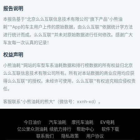
报告说明
本报告基于"北京么么互联信息技术有限公司"旗下产品"小熊油
耗"™App的车主用户上传的原始数据，由么么互联™依据统计学方法
进行统计而成。么么互联™并未对原始数据进行任何修改。感谢广大
车友每一次认真的记录！
权益声明
小熊油耗™网站的车型车系油耗数据和排行榜数据的所有权益归北京
么么互联信息技术有限公司所有。所有对本站数据的商业应用均应获
得么么互联™的授权。未经许可使用，么么互联™有权追究相应侵权责
任。
客服联系"小熊油耗的熊大"（微信号：xxnh-xd）。
今日油价
汽车油耗
摩托车油耗
EV电耗
亿公里众测油耗
续航力排行
帮助中心
软件下载
联系我们
隐私政策
用户协议