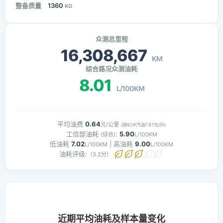
整备质量
1360
KG
众测总里程
16,308,667
KM
综合路况众测油耗
8.01
L/100KM
平均油费
0.64
元/公里
(按92#汽油7.97元/升)
工信部油耗
:
5.90
(综合)
L/100KM
低油耗
7.02
| 高油耗
9.00
L/100KM
L/100KM
油耗评级:
（3.2分）