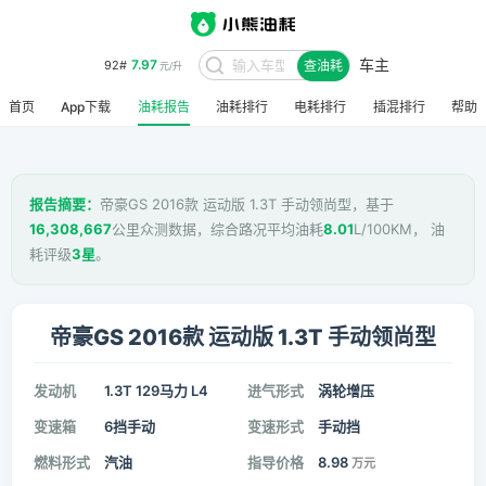
车主
7.97
92#
查油耗
元/升
首页
App下载
油耗报告
油耗排行
电耗排行
插混排行
帮助
报告摘要：
帝豪GS 2016款 运动版 1.3T 手动领尚型，基于
16,308,667
公里众测数据，综合路况平均油耗
8.01
L/100KM， 油
耗评级
3星
。
帝豪GS 2016款 运动版 1.3T 手动领尚型
发动机
1.3T 129马力 L4
进气形式
涡轮增压
变速箱
6挡手动
变速形式
手动挡
燃料形式
汽油
指导价格
8.98
万元