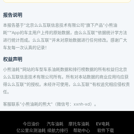
报告说明
本报告基于"北京么么互联信息技术有限公司"旗下产品"小熊油
耗"™App的车主用户上传的原始数据，由么么互联™依据统计学方法
进行统计而成。么么互联™并未对原始数据进行任何修改。感谢广大
车友每一次认真的记录！
权益声明
小熊油耗™网站的车型车系油耗数据和排行榜数据的所有权益归北京
么么互联信息技术有限公司所有。所有对本站数据的商业应用均应获
得么么互联™的授权。未经许可使用，么么互联™有权追究相应侵权责
任。
客服联系"小熊油耗的熊大"（微信号：xxnh-xd）。
今日油价
汽车油耗
摩托车油耗
EV电耗
亿公里众测油耗
续航力排行
帮助中心
软件下载