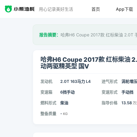
用心记录美好生活
首页
App下载
报告摘要：
哈弗H6 Coupe 2017款 红标柴油 2.
哈弗H6 Coupe 2017款 红标柴油 2.
动两驱精英型 国V
发动机
2.0T 163马力 L4
进气形式
涡轮增
变速箱
6挡手动
变速形式
手动挡
燃料形式
柴油
指导价格
13.58
万
整备质量
-
KG