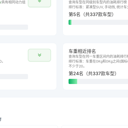
V
具有相同动力组
查询车型在同级别车型内的油耗排行榜
排行标准：紧凑型SUV, 手动挡, 统计
第5名（共337款车型）
车重相近排名
查询车型在同一车重区间内的油耗排行
0。
排行标准：车重在0Kg和0Kg之间(国标G
不少于20。
第24名（共337款车型）
考