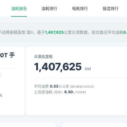
油耗报告
油耗排行
电耗排行
插混排行
0T 手动两驱精英型 国V，基于
1,407,625
公里众测数据，综合路况平均油耗
6
0T 手
众测总里程
1,407,625
KM
压
平均油费
0.53
元/公里
(按0#柴油7.69元/升)
工信部油耗
:
6.50
(综合)
L/100KM
元