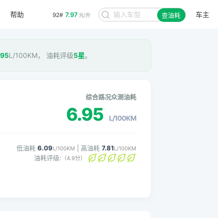
帮助
车主
7.97
92#
查油耗
元/升
.95
L/100KM， 油耗评级
5星
。
综合路况众测油耗
6.95
L/100KM
低油耗
6.09
| 高油耗
7.81
L/100KM
L/100KM
油耗评级:
（4.9分）