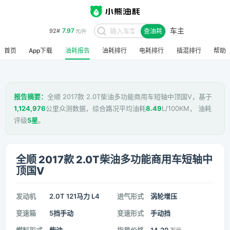
车主
7.97
92#
查油耗
元/升
首页
App下载
油耗报告
油耗排行
电耗排行
插混排行
帮助
报告摘要：
全顺 2017款 2.0T柴油多功能商用车短轴中顶国V，基于
1,124,976
公里众测数据，综合路况平均油耗
8.49
L/100KM， 油耗
评级
5星
。
全顺 2017款 2.0T柴油多功能商用车短轴中
顶国V
发动机
2.0T 121马力 L4
进气形式
涡轮增压
变速箱
5挡手动
变速形式
手动挡