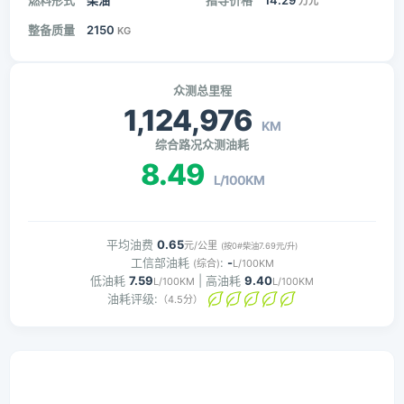
燃料形式
柴油
指导价格
14.29
万元
整备质量
2150
KG
众测总里程
1,124,976
KM
综合路况众测油耗
8.49
L/100KM
平均油费
0.65
元/公里
(按0#柴油7.69元/升)
工信部油耗
:
-
(综合)
L/100KM
低油耗
7.59
| 高油耗
9.40
L/100KM
L/100KM
油耗评级:
（4.5分）