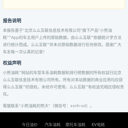
报告说明
本报告基于"北京么么互联信息技术有限公司"旗下产品"小熊油
耗"™App的车主用户上传的原始数据，由么么互联™依据统计学方法
进行统计而成。么么互联™并未对原始数据进行任何修改。感谢广大
车友每一次认真的记录！
权益声明
小熊油耗™网站的车型车系油耗数据和排行榜数据的所有权益归北京
么么互联信息技术有限公司所有。所有对本站数据的商业应用均应获
得么么互联™的授权。未经许可使用，么么互联™有权追究相应侵权责
任。
客服联系"小熊油耗的熊大"（微信号：xxnh-xd）。
今日油价
汽车油耗
摩托车油耗
EV电耗