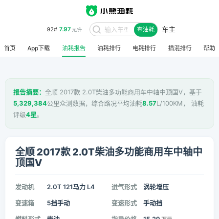
车主
7.97
92#
查油耗
元/升
首页
App下载
油耗报告
油耗排行
电耗排行
插混排行
帮助
报告摘要：
全顺 2017款 2.0T柴油多功能商用车中轴中顶国V，基于
5,329,384
公里众测数据，综合路况平均油耗
8.57
L/100KM， 油耗
评级
4星
。
全顺 2017款 2.0T柴油多功能商用车中轴中
顶国V
发动机
2.0T 121马力 L4
进气形式
涡轮增压
变速箱
5挡手动
变速形式
手动挡