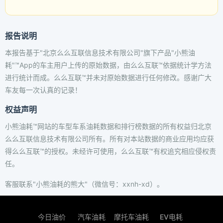
报告说明
本报告基于"北京么么互联信息技术有限公司"旗下产品"小熊油
耗"™App的车主用户上传的原始数据，由么么互联™依据统计学方法
进行统计而成。么么互联™并未对原始数据进行任何修改。感谢广大
车友每一次认真的记录！
权益声明
小熊油耗™网站的车型车系油耗数据和排行榜数据的所有权益归北京
么么互联信息技术有限公司所有。所有对本站数据的商业应用均应获
得么么互联™的授权。未经许可使用，么么互联™有权追究相应侵权责
任。
客服联系"小熊油耗的熊大"（微信号：xxnh-xd）。
今日油价
汽车油耗
摩托车油耗
EV电耗