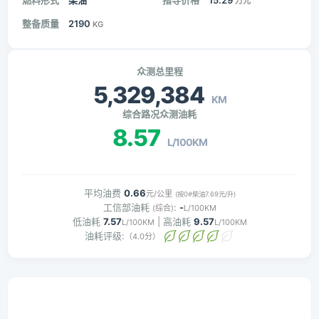
燃料形式
柴油
指导价格
15.29
万元
整备质量
2190
KG
众测总里程
5,329,384
KM
综合路况众测油耗
8.57
L/100KM
平均油费
0.66
元/公里
(按0#柴油7.69元/升)
工信部油耗
:
-
(综合)
L/100KM
低油耗
7.57
| 高油耗
9.57
L/100KM
L/100KM
油耗评级:
（4.0分）