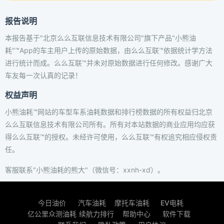
报告说明
本报告基于"北京么么互联信息技术有限公司"旗下产品"小熊油
耗"™App的车主用户上传的原始数据，由么么互联™依据统计学方法
进行统计而成。么么互联™并未对原始数据进行任何修改。感谢广大
车友每一次认真的记录！
权益声明
小熊油耗™网站的车型车系油耗数据和排行榜数据的所有权益归北京
么么互联信息技术有限公司所有。所有对本站数据的商业应用均应获
得么么互联™的授权。未经许可使用，么么互联™有权追究相应侵权责
任。
客服联系"小熊油耗的熊大"（微信号：xxnh-xd）。
今日油价
汽车油耗
摩托车油耗
EV电耗
亿公里众测油耗
续航力排行
帮助中心
软件下载