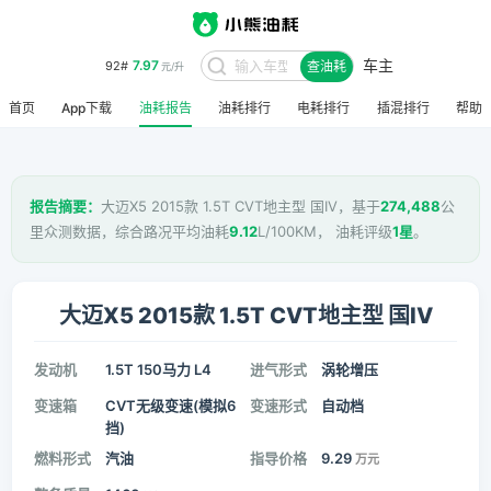
车主
7.97
92#
查油耗
元/升
首页
App下载
油耗报告
油耗排行
电耗排行
插混排行
帮助
报告摘要：
大迈X5 2015款 1.5T CVT地主型 国IV，基于
274,488
公
里众测数据，综合路况平均油耗
9.12
L/100KM， 油耗评级
1星
。
大迈X5 2015款 1.5T CVT地主型 国IV
发动机
1.5T 150马力 L4
进气形式
涡轮增压
变速箱
CVT无级变速(模拟6
变速形式
自动档
挡)
燃料形式
汽油
指导价格
9.29
万元