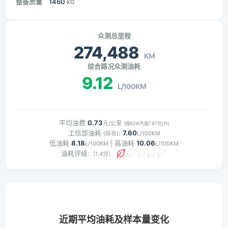
整备质量
1460
KG
众测总里程
274,488
KM
综合路况众测油耗
9.12
L/100KM
平均油费
0.73
元/公里
(按92#汽油7.97元/升)
工信部油耗
:
7.60
(综合)
L/100KM
低油耗
8.18
| 高油耗
10.06
L/100KM
L/100KM
油耗评级:
（1.4分）