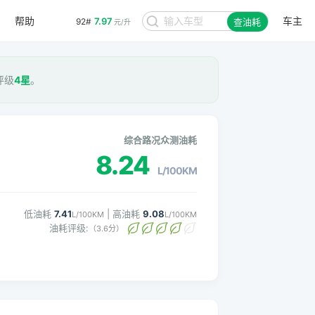
帮助
车主
7.97
92#
查油耗
元/升
评级
4星
。
综合路况众测油耗
8.24
L/100KM
低油耗
7.41
| 高油耗
9.08
L/100KM
L/100KM
油耗评级:
（3.6分）