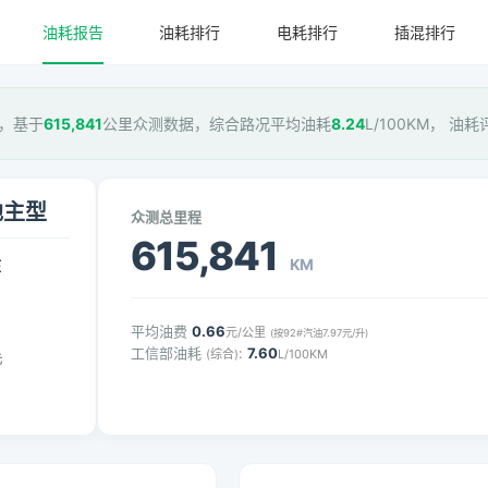
油耗报告
油耗排行
电耗排行
插混排行
型，基于
615,841
公里众测数据，综合路况平均油耗
8.24
L/100KM， 油耗
T地主型
众测总里程
615,841
KM
压
平均油费
0.66
元/公里
(按92#汽油7.97元/升)
工信部油耗
:
7.60
(综合)
L/100KM
元