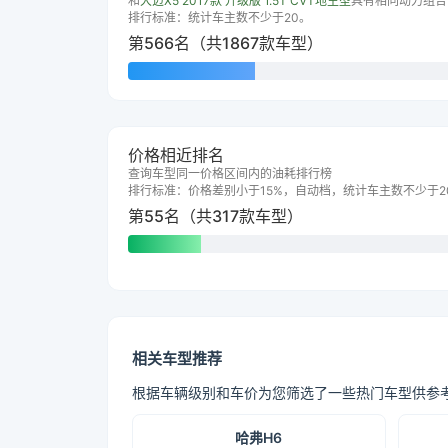
和
大迈X5 2017款 升级版 1.5T CVT地主型
具有相同动力组合
排行标准：统计车主数不少于20。
第566名（共1867款车型）
价格相近排名
查询车型同一价格区间内的油耗排行榜
排行标准：价格差别小于15%，自动档，统计车主数不少于2
第55名（共317款车型）
相关车型推荐
根据车辆级别和车价为您筛选了一些热门车型供参
哈弗H6