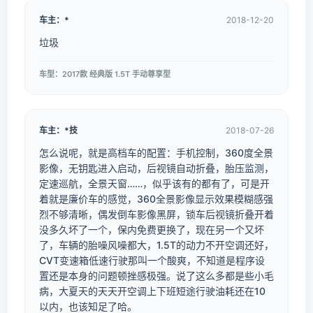
车主：*ㅤ
2018-12-20
垃圾
车型：2017款 经典版 1.5T 手动尊享型
车主：*技
2018-07-26
怎么说呢，就是高档车的配置：手机控制，360度全景
影像，无钥匙进入启动，后视镜自动折叠，胎压监测，
定速巡航，全景天窗……，似乎该有的都有了，可是开
着就是廉价车的感觉，360全景影像显示效果模糊感强
烈不够清晰，偶发倒车影像黑屏，锁车后视镜折叠开着
没多久坏了一个，保内免费更换了，现在另一个又坏
了，车辆的胎噪风噪都大，1.5T的动力不开空调还好，
CVT变速箱低速行驶那叫一个酸爽，不知道是程序设
置还是本身的问题顿挫感极强。说了这么多都是些小毛
病，大夏天的天天开空调上下班短途行驶油耗还在10
以内，也该知足了哈。