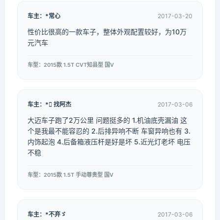
车主：*常心
2017-03-20
性价比很高的一款车子，整体外观配置较好，为10万
元汽车
车型：2015款 1.5T CVT知县型 国V
车主：* 找阿杰
2017-03-06
大迈车子跑了2万公里 问题挺多的 1.机油底壳漏油 这
个是我最不能容忍的 2.后排异响不断 车窗异响也有 3.
内饰起泡 4.后备箱液压杆是好是坏 5.近光灯老坏 电压
不稳
车型：2015款 1.5T 手动尊贵型 国V
车主：*不弃ゞ
2017-03-06