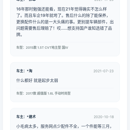
16年那时勉强还能看，现在21年觉得确实不怎么样
了。而且车企19年就垮了。售后什么的除了能保养，
更换配件什么的是一大头痛的事。更别提车辆部件，出
问题需要售后理赔了！哎……想支持国产谁知选错了品
牌。
车型：2015款 1.5T CVT地主型 国IV
车主：*淘
2021-07-23
什么都好 就是起步太弱
车型：2017款 超值版 1.6L 手动时尚型
车主：*建术
2020-10-18
小毛病太多，服务网点少配件不全，一个件能等三月，