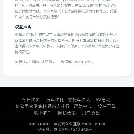
耗"™App的车主用户上传的原始数据，由么么互联™依据统计学方
法进行统计而成。么么互联™并未对原始数据进行任何修改。感谢
广大车友每一次认真的记录！
权益声明
小熊油耗™网站的车型车系油耗数据和排行榜数据的所有权益归北
京么么互联信息技术有限公司所有。所有对本站数据的商业应用均
应获得么么互联™的授权。未经许可使用，么么互联™有权追究相应
侵权责任。
客服联系"小熊油耗的熊大"（微信号：xxnh-xd）。
今日油价
汽车油耗
摩托车油耗
EV电耗
亿公里众测油耗
续航力排行
帮助中心
软件下载
联系我们
隐私政策
用户协议
COPYRIGHT ©北京么么互联 2009-2026
备案号：京ICP备15003452号-1