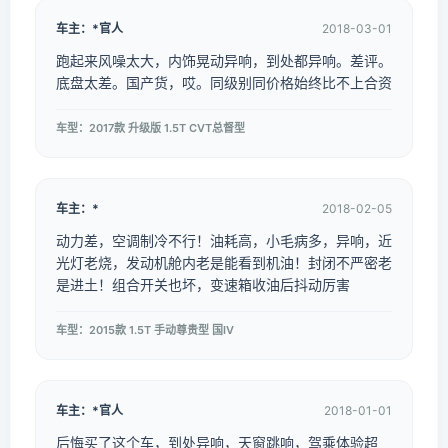
车主：*官人
2018-03-01
跑起来风噪太大，内饰晃动异响，到处都异响。差评。
底盘太差。国产货，哎。同级别同价格始终比不上合资
车型：2017款 升级版 1.5T CVT总督型
车主：*
2018-02-05
动力差，空调制冷不行！油耗高，小毛病多，异响，近
光灯老烧，发动机舱内老是能看到机油！封闭不严密老
是进土！组合开关也坏，变速箱收油后抖动厉害
车型：2015款 1.5T 手动尊贵型 国IV
车主：*官人
2018-01-01
后悔买了这个车，到处异响，天窗跳响，驾乘体验超