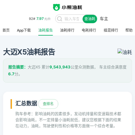
7.97
92#
元/升
车主
查油耗
8.48
95#
元/升
首页
App下载
油耗报告
油耗排行
电耗排行
插混排行
帮助
大迈X5油耗报告
报告摘要：
大迈X5 累计
9,543,943
公里众测数据， 车主综合满意度
6.7
分。
汇总数据
查排名
购车参考：影响油耗的因素很多，发动机排量和变速箱技术都
会影响油耗，不一定排量小油耗就低，建议您根据下面的结果
在动力，油耗，驾驶便利性和价格等方面做一个综合考量。