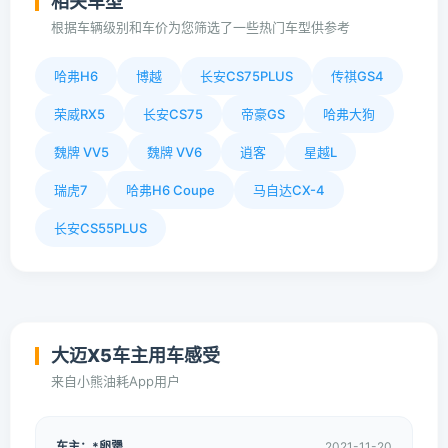
相关车型
根据车辆级别和车价为您筛选了一些热门车型供参考
哈弗H6
博越
长安CS75PLUS
传祺GS4
荣威RX5
长安CS75
帝豪GS
哈弗大狗
魏牌 VV5
魏牌 VV6
逍客
星越L
瑞虎7
哈弗H6 Coupe
马自达CX-4
长安CS55PLUS
大迈X5车主用车感受
来自小熊油耗App用户
车主：*卵犟
2021-11-20