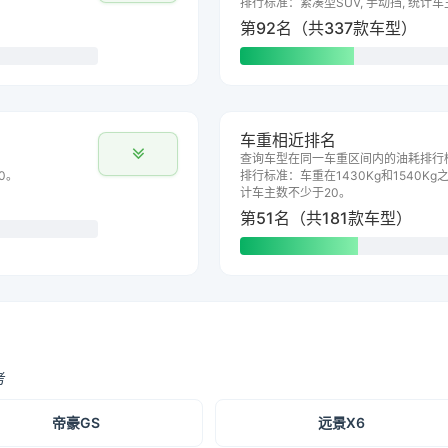
排行标准：紧凑型SUV, 手动挡, 统计
第92名（共337款车型）
车重相近排名
查询车型在同一车重区间内的油耗排行
0。
排行标准：车重在1430Kg和1540Kg之
计车主数不少于20。
第51名（共181款车型）
考
帝豪GS
远景X6