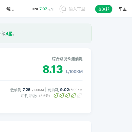
帮助
车主
7.97
92#
查油耗
元/升
评级
4星
。
综合路况众测油耗
8.13
L/100KM
低油耗
7.25
| 高油耗
9.02
L/100KM
L/100KM
油耗评级:
（3.6分）