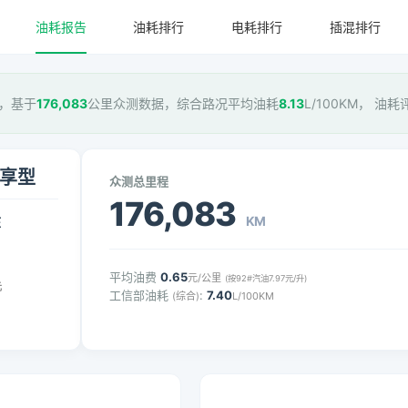
油耗报告
油耗排行
电耗排行
插混排行
型，基于
176,083
公里众测数据，综合路况平均油耗
8.13
L/100KM， 油耗
尊享型
众测总里程
176,083
KM
压
平均油费
0.65
元/公里
(按92#汽油7.97元/升)
元
工信部油耗
:
7.40
(综合)
L/100KM