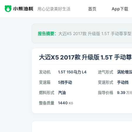
用心记录美好生活
首页
App下载
报告摘要：
大迈X5 2017款 升级版 1.5T 手动尊享
大迈X5 2017款 升级版 1.5T 手动
发动机
1.5T 150马力 L4
进气形式
涡轮增
变速箱
5挡手动
变速形式
手动挡
燃料形式
汽油
指导价格
9.39
万
整备质量
1440
KG