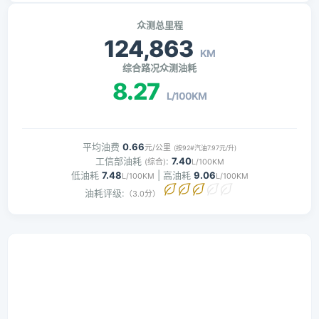
众测总里程
124,863
KM
综合路况众测油耗
8.27
L/100KM
平均油费
0.66
元/公里
(按92#汽油7.97元/升)
工信部油耗
:
7.40
(综合)
L/100KM
低油耗
7.48
| 高油耗
9.06
L/100KM
L/100KM
油耗评级:
（3.0分）