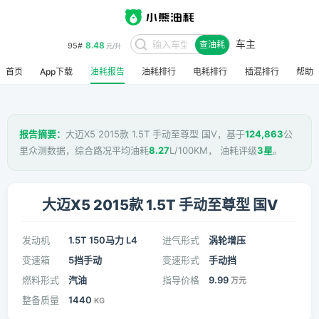
车主
8.48
95#
查油耗
元/升
首页
App下载
油耗报告
油耗排行
电耗排行
插混排行
帮助
报告摘要：
大迈X5 2015款 1.5T 手动至尊型 国V，基于
124,863
公
里众测数据，综合路况平均油耗
8.27
L/100KM， 油耗评级
3星
。
大迈X5 2015款 1.5T 手动至尊型 国V
发动机
1.5T 150马力 L4
进气形式
涡轮增压
变速箱
5挡手动
变速形式
手动挡
燃料形式
汽油
指导价格
9.99
万元
整备质量
1440
KG