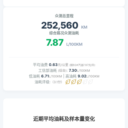
众测总里程
252,560
KM
综合路况众测油耗
7.87
L/100KM
平均油费
0.63
元/公里
(按92#汽油7.97元/升)
工信部油耗
:
7.30
(综合)
L/100KM
低油耗
6.71
| 高油耗
9.02
L/100KM
L/100KM
油耗评级:
（3.1分）