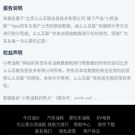
报告说明
本报告基于"北京么么互联信息技术有限公司"旗下产品"小熊油
耗"™App的车主用户上传的原始数据，由么么互联™依据统计学方法
进行统计而成。么么互联™并未对原始数据进行任何修改。感谢广大
车友每一次认真的记录！
权益声明
小熊油耗™网站的车型车系油耗数据和排行榜数据的所有权益归北京
么么互联信息技术有限公司所有。所有对本站数据的商业应用均应获
得么么互联™的授权。未经许可使用，么么互联™有权追究相应侵权责
任。
客服联系"小熊油耗的熊大"（微信号：xxnh-xd）。
今日油价
汽车油耗
摩托车油耗
EV电耗
亿公里众测油耗
续航力排行
帮助中心
软件下载
联系我们
隐私政策
用户协议