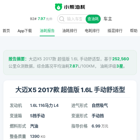
车主
7.97
92#
查油耗
元/升
首页
App下载
油耗报告
油耗排行
电耗排行
插混排行
帮助
报告摘要：
大迈X5 2017款 超值版 1.6L 手动舒适型，基于
252,560
公里众测数据，综合路况平均油耗
7.87
L/100KM， 油耗评级
3星
。
大迈X5 2017款 超值版 1.6L 手动舒适型
发动机
1.6L 116马力 L4
进气形式
自然吸气
变速箱
5挡手动
变速形式
手动挡
燃料形式
汽油
指导价格
6.99
万元
整备质量
1390
KG