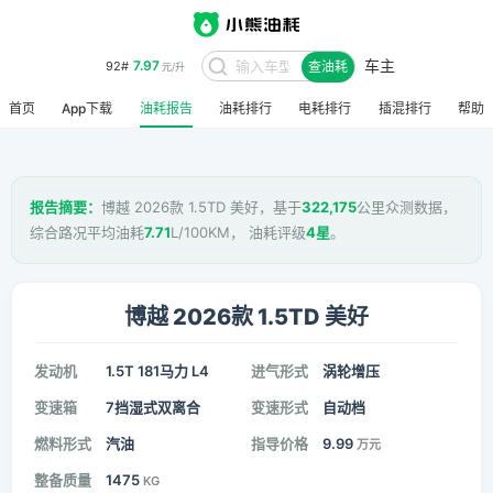
车主
7.97
92#
查油耗
元/升
首页
App下载
油耗报告
油耗排行
电耗排行
插混排行
帮助
报告摘要：
博越 2026款 1.5TD 美好，基于
322,175
公里众测数据，
综合路况平均油耗
7.71
L/100KM， 油耗评级
4星
。
博越 2026款 1.5TD 美好
发动机
1.5T 181马力 L4
进气形式
涡轮增压
变速箱
7挡湿式双离合
变速形式
自动档
燃料形式
汽油
指导价格
9.99
万元
整备质量
1475
KG