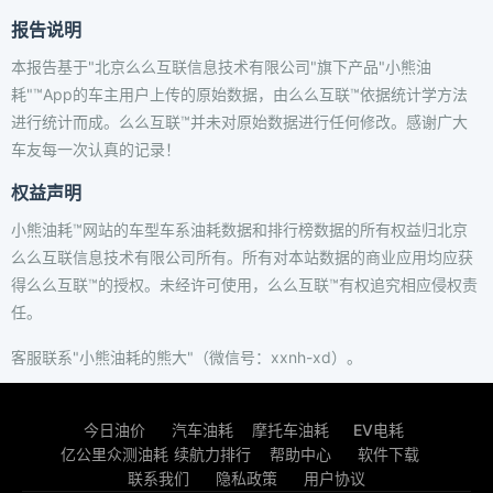
报告说明
本报告基于"北京么么互联信息技术有限公司"旗下产品"小熊油
耗"™App的车主用户上传的原始数据，由么么互联™依据统计学方法
进行统计而成。么么互联™并未对原始数据进行任何修改。感谢广大
车友每一次认真的记录！
权益声明
小熊油耗™网站的车型车系油耗数据和排行榜数据的所有权益归北京
么么互联信息技术有限公司所有。所有对本站数据的商业应用均应获
得么么互联™的授权。未经许可使用，么么互联™有权追究相应侵权责
任。
客服联系"小熊油耗的熊大"（微信号：xxnh-xd）。
今日油价
汽车油耗
摩托车油耗
EV电耗
亿公里众测油耗
续航力排行
帮助中心
软件下载
联系我们
隐私政策
用户协议