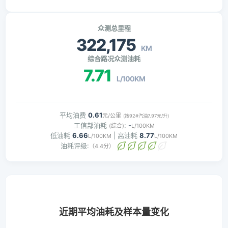
众测总里程
322,175
KM
综合路况众测油耗
7.71
L/100KM
平均油费
0.61
元/公里
(按92#汽油7.97元/升)
工信部油耗
:
-
(综合)
L/100KM
低油耗
6.66
| 高油耗
8.77
L/100KM
L/100KM
油耗评级:
（4.4分）