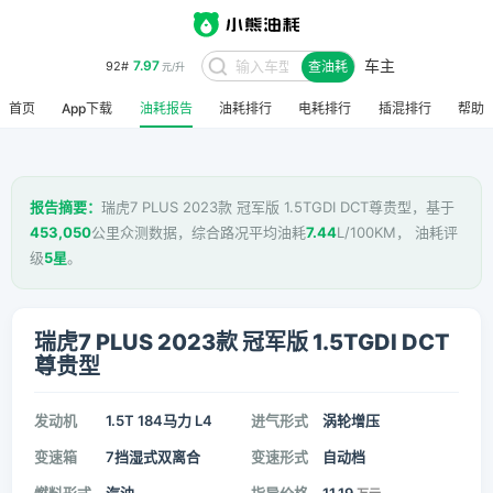
车主
7.97
92#
查油耗
元/升
首页
App下载
油耗报告
油耗排行
电耗排行
插混排行
帮助
报告摘要：
瑞虎7 PLUS 2023款 冠军版 1.5TGDI DCT尊贵型，基于
453,050
公里众测数据，综合路况平均油耗
7.44
L/100KM， 油耗评
级
5星
。
瑞虎7 PLUS 2023款 冠军版 1.5TGDI DCT
尊贵型
发动机
1.5T 184马力 L4
进气形式
涡轮增压
变速箱
7挡湿式双离合
变速形式
自动档