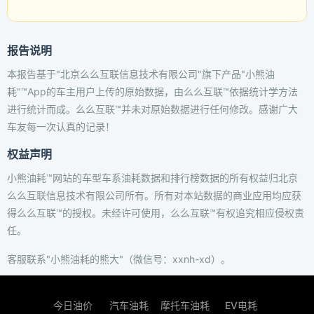
报告说明
本报告基于"北京么么互联信息技术有限公司"旗下产品"小熊油
耗"™App的车主用户上传的原始数据，由么么互联™依据统计学方法
进行统计而成。么么互联™并未对原始数据进行任何修改。感谢广大
车友每一次认真的记录！
权益声明
小熊油耗™网站的车型车系油耗数据和排行榜数据的所有权益归北京
么么互联信息技术有限公司所有。所有对本站数据的商业应用均应获
得么么互联™的授权。未经许可使用，么么互联™有权追究相应侵权责
任。
客服联系"小熊油耗的熊大"（微信号：xxnh-xd）。
今日油价
汽车油耗
摩托车油耗
EV电耗