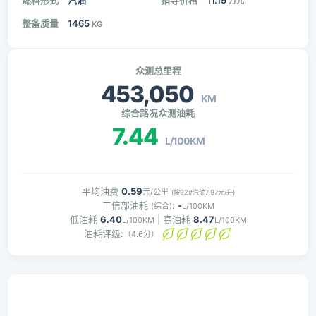
燃料形式
汽油
指导价格
11.19
万元
整备质量
1465
KG
众测总里程
453,050
KM
综合路况众测油耗
7.44
L/100KM
平均油费
0.59
元/公里
(按92#汽油7.97元/升)
工信部油耗
:
-
(综合)
L/100KM
低油耗
6.40
| 高油耗
8.47
L/100KM
L/100KM
油耗评级:
（4.6分）