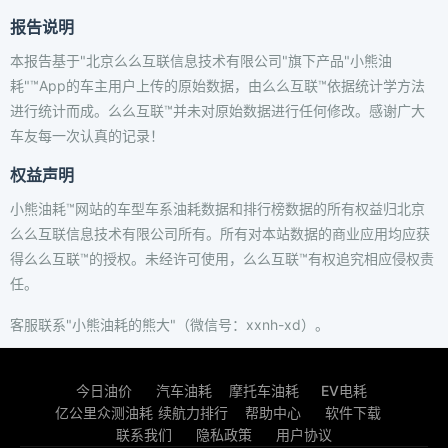
报告说明
本报告基于"北京么么互联信息技术有限公司"旗下产品"小熊油
耗"™App的车主用户上传的原始数据，由么么互联™依据统计学方法
进行统计而成。么么互联™并未对原始数据进行任何修改。感谢广大
车友每一次认真的记录！
权益声明
小熊油耗™网站的车型车系油耗数据和排行榜数据的所有权益归北京
么么互联信息技术有限公司所有。所有对本站数据的商业应用均应获
得么么互联™的授权。未经许可使用，么么互联™有权追究相应侵权责
任。
客服联系"小熊油耗的熊大"（微信号：xxnh-xd）。
今日油价
汽车油耗
摩托车油耗
EV电耗
亿公里众测油耗
续航力排行
帮助中心
软件下载
联系我们
隐私政策
用户协议