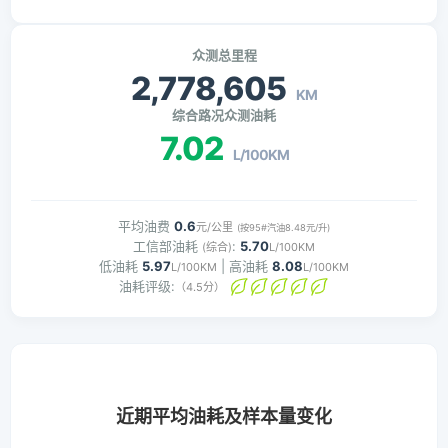
众测总里程
2,778,605
KM
综合路况众测油耗
7.02
L/100KM
平均油费
0.6
元/公里
(按95#汽油8.48元/升)
工信部油耗
:
5.70
(综合)
L/100KM
低油耗
5.97
| 高油耗
8.08
L/100KM
L/100KM
油耗评级:
（4.5分）