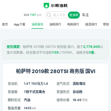
车主
7.97
92#
查油耗
元/升
首页
App下载
油耗报告
油耗排行
电耗排行
插混排行
帮助
报告摘要：
帕萨特 2019款 280TSI 商务版 国VI，基于
2,778,605
公
里众测数据，综合路况平均油耗
7.02
L/100KM， 油耗评级
5星
。
帕萨特 2019款 280TSI 商务版 国VI
发动机
1.4T 150马力 L4
进气形式
涡轮增压
变速箱
7挡干式双离合
变速形式
自动档
燃料形式
汽油
指导价格
18.49
万元
整备质量
1455
KG