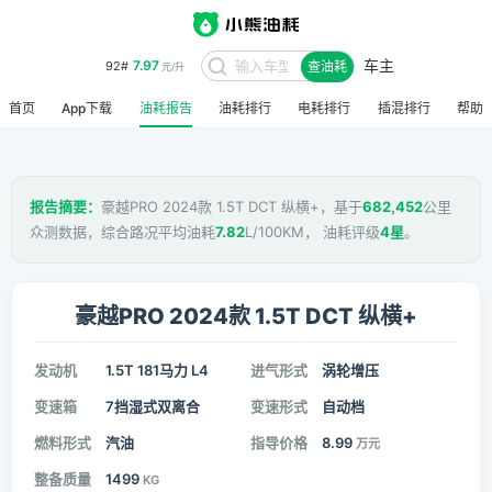
车主
7.97
92#
查油耗
元/升
首页
App下载
油耗报告
油耗排行
电耗排行
插混排行
帮助
报告摘要：
豪越PRO 2024款 1.5T DCT 纵横+，基于
682,452
公里
众测数据，综合路况平均油耗
7.82
L/100KM， 油耗评级
4星
。
豪越PRO 2024款 1.5T DCT 纵横+
发动机
1.5T 181马力 L4
进气形式
涡轮增压
变速箱
7挡湿式双离合
变速形式
自动档
燃料形式
汽油
指导价格
8.99
万元
整备质量
1499
KG