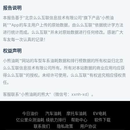
报告说明
本报告基于"北京么么互联信息技术有限公司"旗下产品"小熊油
耗"™App的车主用户上传的原始数据，由么么互联™依据统计学方法
进行统计而成。么么互联™并未对原始数据进行任何修改。感谢广大
车友每一次认真的记录！
权益声明
小熊油耗™网站的车型车系油耗数据和排行榜数据的所有权益归北京
么么互联信息技术有限公司所有。所有对本站数据的商业应用均应获
得么么互联™的授权。未经许可使用，么么互联™有权追究相应侵权责
任。
客服联系"小熊油耗的熊大"（微信号：xxnh-xd）。
今日油价
汽车油耗
摩托车油耗
EV电耗
亿公里众测油耗
续航力排行
帮助中心
软件下载
联系我们
隐私政策
用户协议