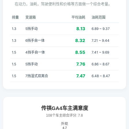
在动力，油耗，驾驶便利性和价格等方面做一个综合考量。
排量
变速箱
平均油耗
油耗范围
8.13
1.3
5挡手动
6.89 ~ 9.37
8.32
1.3
6挡手自一体
7.21 ~ 9.44
8.55
1.5
4挡手自一体
7.41 ~ 9.69
7.76
1.5
5挡手动
6.86 ~ 8.67
7.47
1.5
7挡湿式双离合
6.48 ~ 8.47