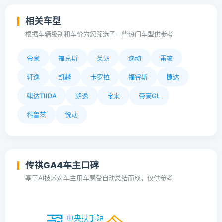
相关车型
根据车辆级别和车价为您筛选了一些热门车型供参考
帝豪
福克斯
英朗
逸动
雷凌
轩逸
凯越
卡罗拉
福睿斯
捷达
骐达TIIDA
朗逸
宝来
帝豪GL
科鲁兹
悦动
传祺GA4车主口碑
基于AI技术对车主用车感受自动总结而成，仅供参考