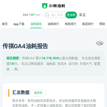
车主
8.48
95#
查油耗
元/升
首页
App下载
油耗报告
油耗排行
电耗排行
插混排行
帮助
传祺GA4油耗报告
报告摘要：
传祺GA4 累计
14,716,500
公里众测数据， 车主综合满意
度
7.8
分。 车主口碑关键词：油耗高 空间大 动力肉 外观大气 配置
高 ...等。
汇总数据
查排名
购车参考：影响油耗的因素很多，发动机排量和变速箱技术都
会影响油耗，不一定排量小油耗就低，建议您根据下面的结果