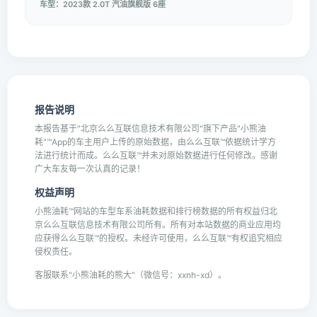
车型：2023款 2.0T 汽油旗舰版 6座
报告说明
本报告基于"北京么么互联信息技术有限公司"旗下产品"小熊油
耗"™App的车主用户上传的原始数据，由么么互联™依据统计学方
法进行统计而成。么么互联™并未对原始数据进行任何修改。感谢
广大车友每一次认真的记录！
权益声明
小熊油耗™网站的车型车系油耗数据和排行榜数据的所有权益归北
京么么互联信息技术有限公司所有。所有对本站数据的商业应用均
应获得么么互联™的授权。未经许可使用，么么互联™有权追究相应
侵权责任。
客服联系"小熊油耗的熊大"（微信号：xxnh-xd）。