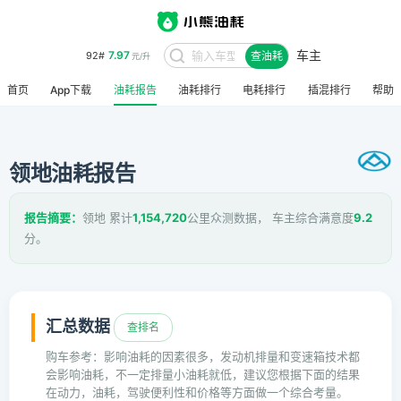
车主
7.97
92#
查油耗
元/升
首页
App下载
油耗报告
油耗排行
电耗排行
插混排行
帮助
领地油耗报告
报告摘要：
领地 累计
1,154,720
公里众测数据， 车主综合满意度
9.2
分。
汇总数据
查排名
购车参考：影响油耗的因素很多，发动机排量和变速箱技术都
会影响油耗，不一定排量小油耗就低，建议您根据下面的结果
在动力，油耗，驾驶便利性和价格等方面做一个综合考量。