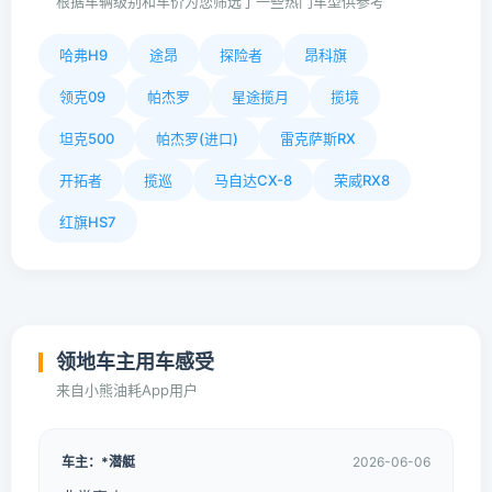
根据车辆级别和车价为您筛选了一些热门车型供参考
哈弗H9
途昂
探险者
昂科旗
领克09
帕杰罗
星途揽月
揽境
坦克500
帕杰罗(进口)
雷克萨斯RX
开拓者
揽巡
马自达CX-8
荣威RX8
红旗HS7
领地车主用车感受
来自小熊油耗App用户
车主：*潜艇
2026-06-06