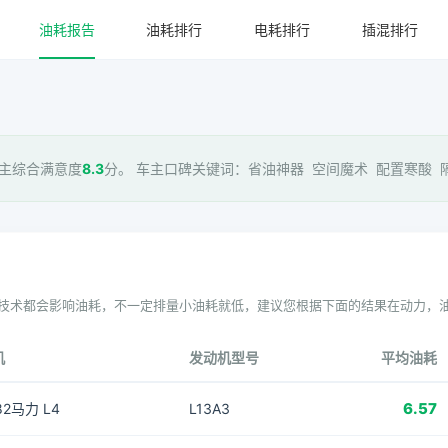
油耗报告
油耗排行
电耗排行
插混排行
车主综合满意度
8.3
分。 车主口碑关键词：省油神器 空间魔术 配置寒酸 隔
技术都会影响油耗，不一定排量小油耗就低，建议您根据下面的结果在动力，
机
发动机型号
平均油耗
6.57
 82马力 L4
L13A3