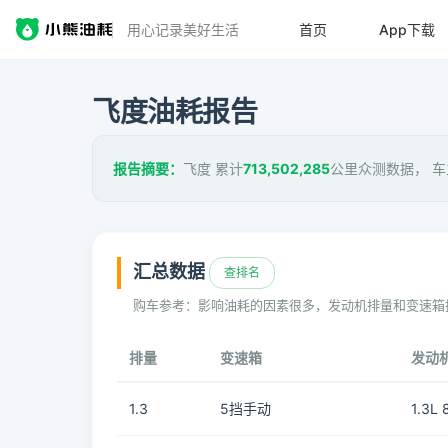
用心记录美好生活
首页
App下载
飞度油耗报告
报告摘要：
飞度 累计
713,502,285
公里众测数据， 
汇总数据
查排名
购车参考：影响油耗的因素很多，发动机排量和变速箱
排量
变速箱
发动
1.3
5挡手动
1.3L