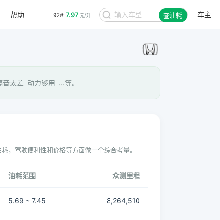
帮助
车主
7.97
92#
查油耗
元/升
音太差 动力够用 ...等。
油耗，驾驶便利性和价格等方面做一个综合考量。
油耗范围
众测里程
5.69 ~ 7.45
8,264,510