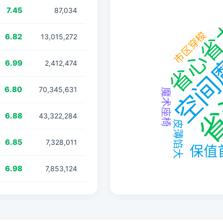
7.45
87,034
6.82
13,015,272
6.99
2,412,474
6.80
70,345,631
6.88
43,322,284
6.85
7,328,011
6.98
7,853,124