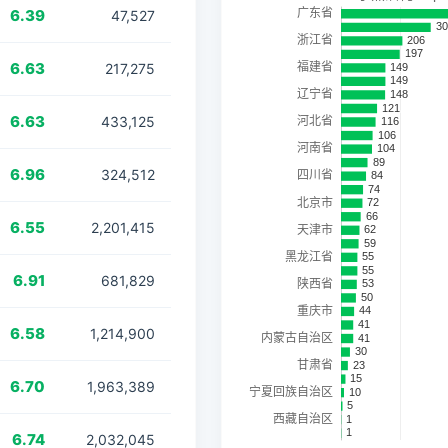
6.39
47,527
6.63
217,275
6.63
433,125
6.96
324,512
6.55
2,201,415
6.91
681,829
6.58
1,214,900
6.70
1,963,389
6.74
2,032,045