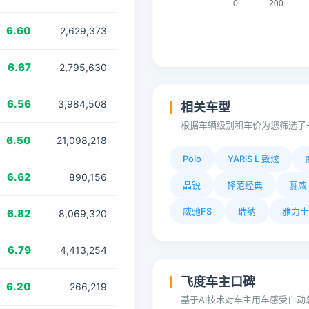
6.60
2,629,373
6.67
2,795,630
6.56
3,984,508
相关车型
根据车辆级别和车价为您筛选了
6.50
21,098,218
Polo
YARiS L 致炫
6.62
890,156
晶锐
锋范经典
骊威
威驰FS
瑞纳
雅力士
6.82
8,069,320
6.79
4,413,254
飞度车主口碑
6.20
266,219
基于AI技术对车主用车感受自