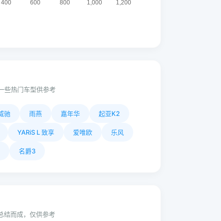
一些热门车型供参考
威驰
雨燕
嘉年华
起亚K2
YARiS L 致享
爱唯欧
乐风
名爵3
动总结而成，仅供参考