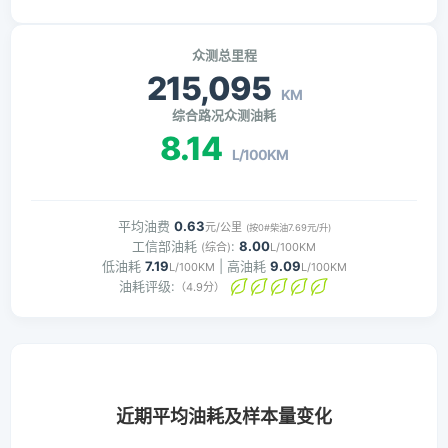
众测总里程
215,095
KM
综合路况众测油耗
8.14
L/100KM
平均油费
0.63
元/公里
(按0#柴油7.69元/升)
工信部油耗
:
8.00
(综合)
L/100KM
低油耗
7.19
| 高油耗
9.09
L/100KM
L/100KM
油耗评级:
（4.9分）