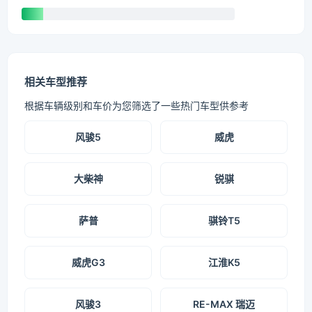
相关车型推荐
根据车辆级别和车价为您筛选了一些热门车型供参考
风骏5
威虎
大柴神
锐骐
萨普
骐铃T5
威虎G3
江淮K5
风骏3
RE-MAX 瑞迈