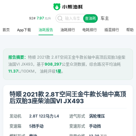
车主
7.97
92#
查油耗
元/升
首页
App下载
油耗报告
油耗排行
电耗排行
插混排行
帮助
报告摘要：
特顺 2021款 2.8T空间王金牛款长轴中高顶后双胎3座柴
油国VI JX493，基于
908,297
公里众测数据，综合路况平均油耗
11.37
L/100KM， 油耗评级
1星
。
特顺 2021款 2.8T空间王金牛款长轴中高顶
后双胎3座柴油国VI JX493
发动机
2.8T 122马力 L4
进气形式
涡轮增压
变速箱
5挡手动
变速形式
手动挡