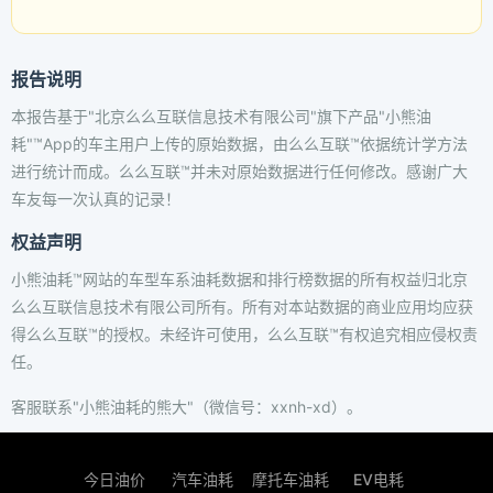
报告说明
本报告基于"北京么么互联信息技术有限公司"旗下产品"小熊油
耗"™App的车主用户上传的原始数据，由么么互联™依据统计学方法
进行统计而成。么么互联™并未对原始数据进行任何修改。感谢广大
车友每一次认真的记录！
权益声明
小熊油耗™网站的车型车系油耗数据和排行榜数据的所有权益归北京
么么互联信息技术有限公司所有。所有对本站数据的商业应用均应获
得么么互联™的授权。未经许可使用，么么互联™有权追究相应侵权责
任。
客服联系"小熊油耗的熊大"（微信号：xxnh-xd）。
今日油价
汽车油耗
摩托车油耗
EV电耗