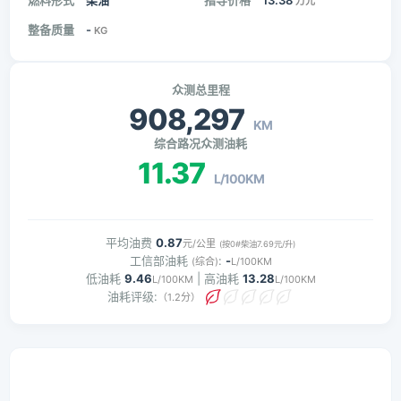
燃料形式
柴油
指导价格
13.38
万元
整备质量
-
KG
众测总里程
908,297
KM
综合路况众测油耗
11.37
L/100KM
平均油费
0.87
元/公里
(按0#柴油7.69元/升)
工信部油耗
:
-
(综合)
L/100KM
低油耗
9.46
| 高油耗
13.28
L/100KM
L/100KM
油耗评级:
（1.2分）