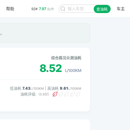
7.97
92#
元/升
帮助
车主
查油耗
8.48
95#
元/升
星
。
综合路况众测油耗
8.52
L/100KM
低油耗
7.43
| 高油耗
9.61
L/100KM
L/100KM
油耗评级:
（0.9分）