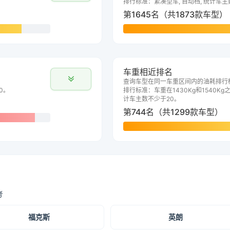
排行标准：紧凑型车, 自动档, 统计车主
第1645名（共1873款车型）
车重相近排名
查询车型在同一车重区间内的油耗排行
0。
排行标准：车重在1430Kg和1540Kg之
计车主数不少于20。
第744名（共1299款车型）
考
福克斯
英朗