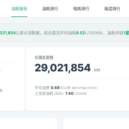
油耗报告
油耗排行
电耗排行
插混排行
021,854
公里众测数据，综合路况平均油耗
8.52
L/100KM， 油耗评级
1
众测总里程
29,021,854
KM
压
平均油费
0.68
元/公里
(按92#汽油7.97元/升)
元
工信部油耗
:
7.40
(综合)
L/100KM