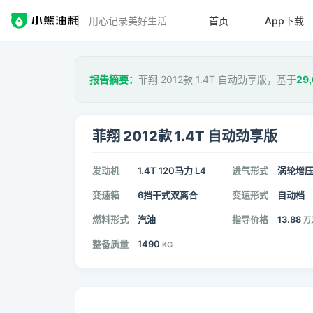
用心记录美好生活
首页
App下载
报告摘要：
菲翔 2012款 1.4T 自动劲享版，基于
29,
菲翔 2012款 1.4T 自动劲享版
发动机
1.4T 120马力 L4
进气形式
涡轮增
变速箱
6挡干式双离合
变速形式
自动档
燃料形式
汽油
指导价格
13.88
万
整备质量
1490
KG