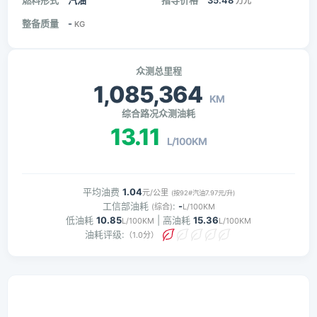
燃料形式
汽油
指导价格
35.48
万元
整备质量
-
KG
众测总里程
1,085,364
KM
综合路况众测油耗
13.11
L/100KM
平均油费
1.04
元/公里
(按92#汽油7.97元/升)
工信部油耗
:
-
(综合)
L/100KM
低油耗
10.85
| 高油耗
15.36
L/100KM
L/100KM
油耗评级:
（1.0分）