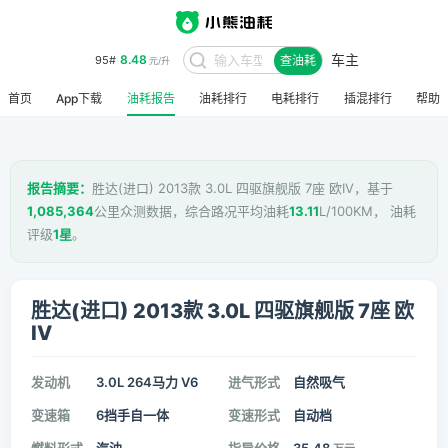
车主
8.48
95#
查油耗
元/升
首页
App下载
油耗报告
油耗排行
电耗排行
插混排行
帮助
报告摘要：
胜达(进口) 2013款 3.0L 四驱旗舰版 7座 欧IV，基于
1,085,364
公里众测数据，综合路况平均油耗
13.11
L/100KM， 油耗
评级
1星
。
胜达(进口) 2013款 3.0L 四驱旗舰版 7座 欧
IV
发动机
3.0L 264马力 V6
进气形式
自然吸气
变速箱
6挡手自一体
变速形式
自动档