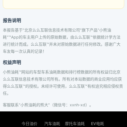
报告说明
本报告基于"北京么么互联信息技术有限公司"旗下产品"小熊油
耗"™App的车主用户上传的原始数据，由么么互联™依据统计学方法
进行统计而成。么么互联™并未对原始数据进行任何修改。感谢广大
车友每一次认真的记录！
权益声明
小熊油耗™网站的车型车系油耗数据和排行榜数据的所有权益归北京
么么互联信息技术有限公司所有。所有对本站数据的商业应用均应获
得么么互联™的授权。未经许可使用，么么互联™有权追究相应侵权责
任。
客服联系"小熊油耗的熊大"（微信号：xxnh-xd）。
今日油价
汽车油耗
摩托车油耗
EV电耗