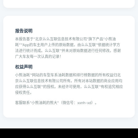
报告说明
本报告基于"北京么么互联信息技术有限公司"旗下产品"小熊油
耗"™App的车主用户上传的原始数据，由么么互联™依据统计学方
法进行统计而成。么么互联™并未对原始数据进行任何修改。感谢
广大车友每一次认真的记录！
权益声明
小熊油耗™网站的车型车系油耗数据和排行榜数据的所有权益归北
京么么互联信息技术有限公司所有。所有对本站数据的商业应用均
应获得么么互联™的授权。未经许可使用，么么互联™有权追究相应
侵权责任。
客服联系"小熊油耗的熊大"（微信号：xxnh-xd）。