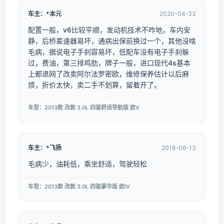
车主：*本元
2020-04-23
配置一般，v6比较平顺，发动机技术不咋地，车内安
静，后桥差速器易坏，通病出保前换过一个，其他没啥
毛病，据说电子手刹容易坏，低配车没有电子手刹躲
过，费油，第三排鸡肋，牌子一般，进口现代4s基本
上都退网了改卖阿尔法罗密欧，维修保养估计以后麻
烦，折价太快，卖二手不划算，留着开了。
车型：2013款 改款 3.0L 四驱舒适导航版 欧V
车主：*飞扬
2018-06-13
毛病少，油耗低，乘坐舒适，驾驶轻松
车型：2013款 改款 3.0L 四驱豪华版 欧IV