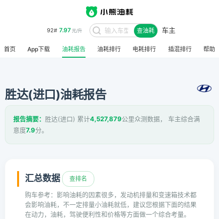
车主
7.97
92#
查油耗
元/升
首页
App下载
油耗报告
油耗排行
电耗排行
插混排行
帮助
胜达(进口)油耗报告
报告摘要：
胜达(进口) 累计
4,527,879
公里众测数据， 车主综合满
意度
7.9
分。
汇总数据
查排名
购车参考：影响油耗的因素很多，发动机排量和变速箱技术都
会影响油耗，不一定排量小油耗就低，建议您根据下面的结果
在动力，油耗，驾驶便利性和价格等方面做一个综合考量。