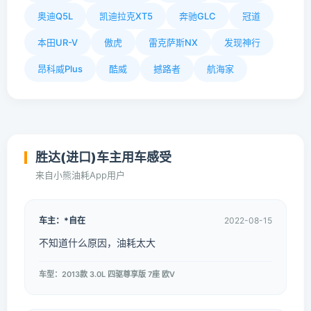
奥迪Q5L
凯迪拉克XT5
奔驰GLC
冠道
本田UR-V
傲虎
雷克萨斯NX
发现神行
昂科威Plus
酷威
撼路者
航海家
胜达(进口)车主用车感受
来自小熊油耗App用户
车主：*自在
2022-08-15
不知道什么原因，油耗太大
车型：2013款 3.0L 四驱尊享版 7座 欧V