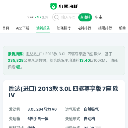
车主
7.97
92#
查油耗
元/升
首页
App下载
油耗报告
油耗排行
电耗排行
插混排行
帮助
报告摘要：
胜达(进口) 2013款 3.0L 四驱尊享版 7座 欧IV，基于
335,828
公里众测数据，综合路况平均油耗
13.40
L/100KM， 油耗
评级
1星
。
胜达(进口) 2013款 3.0L 四驱尊享版 7座 欧
IV
发动机
3.0L 264马力 V6
进气形式
自然吸气
变速箱
6挡手自一体
变速形式
自动档