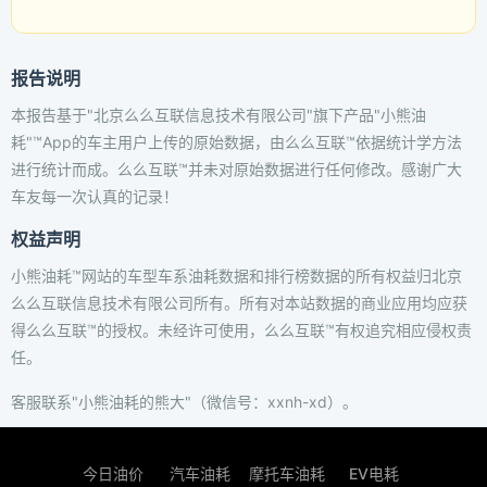
报告说明
本报告基于"北京么么互联信息技术有限公司"旗下产品"小熊油
耗"™App的车主用户上传的原始数据，由么么互联™依据统计学方法
进行统计而成。么么互联™并未对原始数据进行任何修改。感谢广大
车友每一次认真的记录！
权益声明
小熊油耗™网站的车型车系油耗数据和排行榜数据的所有权益归北京
么么互联信息技术有限公司所有。所有对本站数据的商业应用均应获
得么么互联™的授权。未经许可使用，么么互联™有权追究相应侵权责
任。
客服联系"小熊油耗的熊大"（微信号：xxnh-xd）。
今日油价
汽车油耗
摩托车油耗
EV电耗