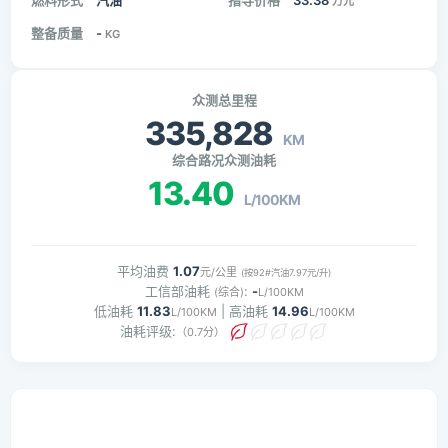
燃料形式
汽油
指导价格
33.38
万元
整备质量
-
KG
众测总里程
335,828
KM
综合路况众测油耗
13.40
L/100KM
平均油费
1.07
元/公里
(按92#汽油7.97元/升)
工信部油耗
:
-
(综合)
L/100KM
低油耗
11.83
| 高油耗
14.96
L/100KM
L/100KM
油耗评级:
（0.7分）