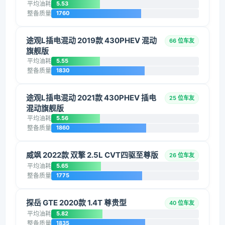
平均油耗
5.53
整备质量
1760
途观L插电混动 2019款 430PHEV 混动
66 位车友
旗舰版
平均油耗
5.55
整备质量
1830
途观L插电混动 2021款 430PHEV 插电
25 位车友
混动旗舰版
平均油耗
5.56
整备质量
1860
威飒 2022款 双擎 2.5L CVT四驱至尊版
26 位车友
平均油耗
5.65
整备质量
1775
探岳 GTE 2020款 1.4T 尊贵型
40 位车友
平均油耗
5.82
整备质量
1835