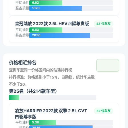
平均油耗
6.62
整备质量
1820
皇冠陆放 2022款 2.5L HEV四驱尊贵版
43 位车友
平均油耗
6.63
整备质量
2090
价格相近排名
查询车型同一价格区间内的油耗排行榜
排行标准：价格差别小于15%，自动档，统计车主数
不少于20。
第25名（共214款车型）
凌放HARRIER 2022款 双擎 2.5L CVT
57 位车友
四驱尊享版
平均油耗
5.38
参考价
28.18