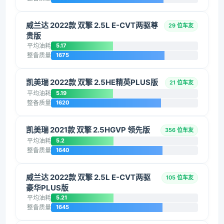
威兰达 2022款 双擎 2.5L E-CVT两驱尊
29 位车友
贵版
平均油耗
5.17
整备质量
1675
凯美瑞 2022款 双擎 2.5HE精英PLUS版
21 位车友
平均油耗
5.19
整备质量
1620
凯美瑞 2021款 双擎 2.5HGVP 领先版
356 位车友
平均油耗
5.2
整备质量
1640
威兰达 2022款 双擎 2.5L E-CVT两驱
105 位车友
豪华PLUS版
平均油耗
5.21
整备质量
1645