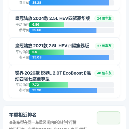
参考价
35.28
皇冠陆放 2024款 2.5L HEV四驱豪华版
24 位车友
平均油耗
6.86
参考价
29.68
皇冠陆放 2021款 2.5L HEV四驱旗舰版
67 位车友
平均油耗
6.9
参考价
35.08
锐界 2026款 锐界L 2.0T EcoBoost E混
40 位车友
动四驱七座至尊型
平均油耗
7.72
参考价
29.98
车重相近排名
查询车型在同一车重区间内的油耗排行榜