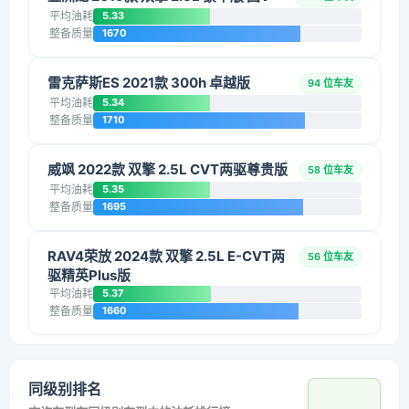
平均油耗
5.33
整备质量
1670
雷克萨斯ES 2021款 300h 卓越版
94 位车友
平均油耗
5.34
整备质量
1710
威飒 2022款 双擎 2.5L CVT两驱尊贵版
58 位车友
平均油耗
5.35
整备质量
1695
RAV4荣放 2024款 双擎 2.5L E-CVT两
56 位车友
驱精英Plus版
平均油耗
5.37
整备质量
1660
同级别排名