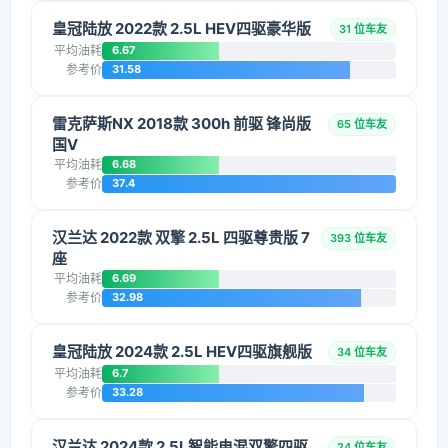
皇冠陆放 2022款 2.5L HEV四驱豪华版
31 位车友
平均油耗
6.67
参考价
31.58
雷克萨斯NX 2018款 300h 前驱 锋尚版
65 位车友
国V
平均油耗
6.68
参考价
37.4
汉兰达 2022款 双擎 2.5L 四驱尊贵版 7
393 位车友
座
平均油耗
6.69
参考价
32.98
皇冠陆放 2024款 2.5L HEV四驱旗舰版
34 位车友
平均油耗
6.7
参考价
33.28
汉兰达 2024款 2.5L智能电混双擎四驱
24 位车友