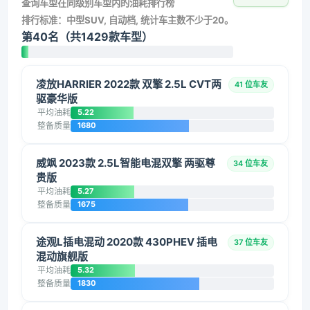
查询车型在同级别车型内的油耗排行榜
排行标准：中型SUV, 自动档, 统计车主数不少于20。
第40名（共1429款车型）
凌放HARRIER 2022款 双擎 2.5L CVT两
41 位车友
驱豪华版
平均油耗
5.22
整备质量
1680
威飒 2023款 2.5L智能电混双擎 两驱尊
34 位车友
贵版
平均油耗
5.27
整备质量
1675
途观L插电混动 2020款 430PHEV 插电
37 位车友
混动旗舰版
平均油耗
5.32
整备质量
1830