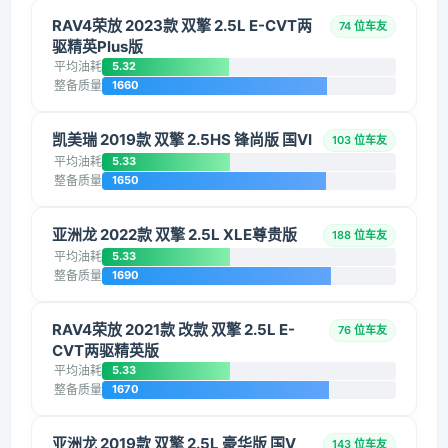
RAV4荣放 2023款 双擎 2.5L E-CVT两
74 位车友
驱精英Plus版
平均油耗
5.32
整备质量
1660
凯美瑞 2019款 双擎 2.5HS 锋尚版 国VI
103 位车友
平均油耗
5.33
整备质量
1650
亚洲龙 2022款 双擎 2.5L XLE尊贵版
188 位车友
平均油耗
5.33
整备质量
1690
RAV4荣放 2021款 改款 双擎 2.5L E-
76 位车友
CVT两驱精英版
平均油耗
5.33
整备质量
1670
亚洲龙 2019款 双擎 2.5L 豪华版 国V
143 位车友