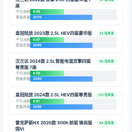
座
平均油耗
6.56
整备质量
2070
皇冠陆放 2023款 2.5L HEV四驱豪华版
32 位车友
平均油耗
6.57
整备质量
2085
汉兰达 2024款 2.5L智能电混双擎四驱
56 位车友
尊贵版 7座
平均油耗
6.58
整备质量
2080
皇冠陆放 2024款 2.5L HEV四驱尊贵版
170 位车友
平均油耗
6.61
整备质量
2085
雷克萨斯NX 2020款 300h 前驱 锋尚版
84 位车友
国VI