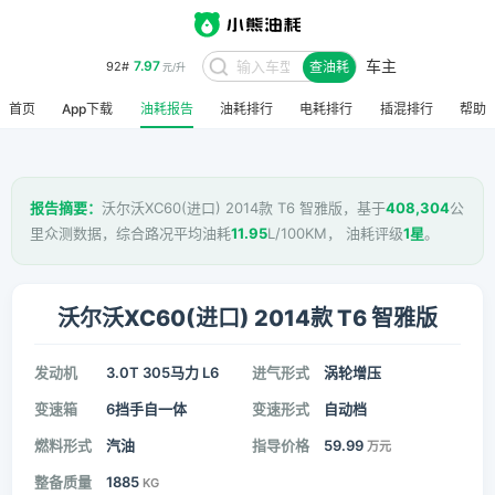
车主
7.97
92#
查油耗
元/升
首页
App下载
油耗报告
油耗排行
电耗排行
插混排行
帮助
报告摘要：
沃尔沃XC60(进口) 2014款 T6 智雅版，基于
408,304
公
里众测数据，综合路况平均油耗
11.95
L/100KM， 油耗评级
1星
。
沃尔沃XC60(进口) 2014款 T6 智雅版
发动机
3.0T 305马力 L6
进气形式
涡轮增压
变速箱
6挡手自一体
变速形式
自动档
燃料形式
汽油
指导价格
59.99
万元
整备质量
1885
KG