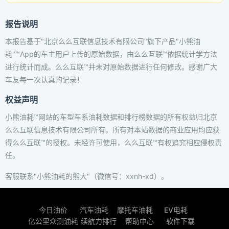
报告说明
本报告基于"北京么么互联信息技术有限公司"旗下产品"小熊油
耗"™App的车主用户上传的原始数据，由么么互联™依据统计学方法
进行统计而成。么么互联™并未对原始数据进行任何修改。感谢广大
车友每一次认真的记录！
权益声明
小熊油耗™网站的车型车系油耗数据和排行榜数据的所有权益归北京
么么互联信息技术有限公司所有。所有对本站数据的商业应用均应获
得么么互联™的授权。未经许可使用，么么互联™有权追究相应侵权责
任。
客服联系"小熊油耗的熊大"（微信号：xxnh-xd）。
今日油价
汽车油耗
摩托车油耗
EV电耗
亿公里众测油耗
续航力排行
帮助中心
软件下载