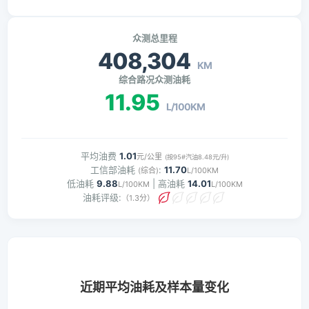
众测总里程
408,304
KM
综合路况众测油耗
11.95
L/100KM
平均油费
1.01
元/公里
(按95#汽油8.48元/升)
工信部油耗
:
11.70
(综合)
L/100KM
低油耗
9.88
| 高油耗
14.01
L/100KM
L/100KM
油耗评级:
（1.3分）