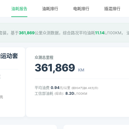
油耗报告
油耗排行
电耗排行
插混排行
运动套装，基于
361,869
公里众测数据，综合路况平均油耗
11.14
L/100KM，
 M运动套
众测总里程
361,869
KM
压
平均油费
0.94
元/公里
(按95#汽油8.48元/升)
工信部油耗
:
8.20
(综合)
L/100KM
元