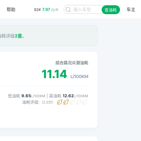
帮助
车主
7.97
92#
查油耗
元/升
 油耗评级
2星
。
综合路况众测油耗
11.14
L/100KM
低油耗
9.65
| 高油耗
12.62
L/100KM
L/100KM
油耗评级:
（2.0分）