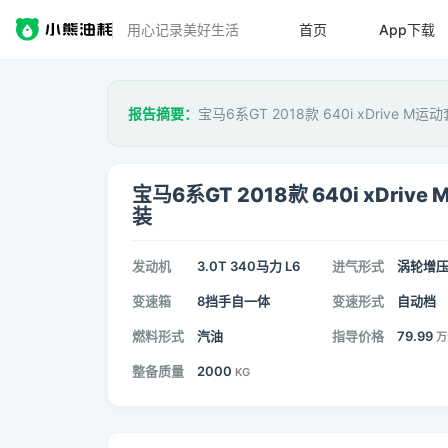
用心记录美好生活
首页
App下载
报告摘要：
宝马6系GT 2018款 640i xDrive M
宝马6系GT 2018款 640i xDrive
装
发动机
3.0T 340马力 L6
进气形式
涡轮增
变速箱
8挡手自一体
变速形式
自动档
燃料形式
汽油
指导价格
79.99
万
整备质量
2000
KG