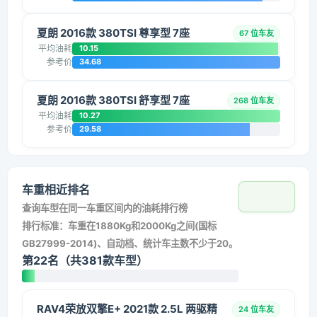
夏朗 2016款 380TSI 尊享型 7座
67 位车友
平均油耗
10.15
参考价
34.68
夏朗 2016款 380TSI 舒享型 7座
268 位车友
平均油耗
10.27
参考价
29.58
车重相近排名
查询车型在同一车重区间内的油耗排行榜
排行标准：车重在1880Kg和2000Kg之间(国标
GB27999-2014)、自动档、统计车主数不少于20。
第22名（共381款车型）
RAV4荣放双擎E+ 2021款 2.5L 两驱精
24 位车友