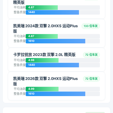
精英版
平均油耗
4.87
整备质量
1440
凯美瑞 2024款 双擎 2.0HXS 运动Plus
133 位车友
版
平均油耗
4.87
整备质量
1610
卡罗拉锐放 2023款 双擎 2.0L 精英版
72 位车友
平均油耗
4.98
整备质量
1440
凯美瑞 2026款 双擎 2.0HXS 运动Plus
72 位车友
版
平均油耗
4.99
整备质量
1610