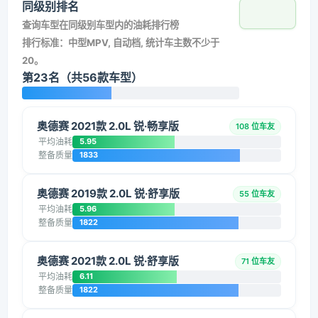
同级别排名
查询车型在同级别车型内的油耗排行榜
排行标准：中型MPV, 自动档, 统计车主数不少于
20。
第23名（共56款车型）
奥德赛 2021款 2.0L 锐·畅享版
108 位车友
平均油耗
5.95
整备质量
1833
奥德赛 2019款 2.0L 锐·舒享版
55 位车友
平均油耗
5.96
整备质量
1822
奥德赛 2021款 2.0L 锐·舒享版
71 位车友
平均油耗
6.11
整备质量
1822