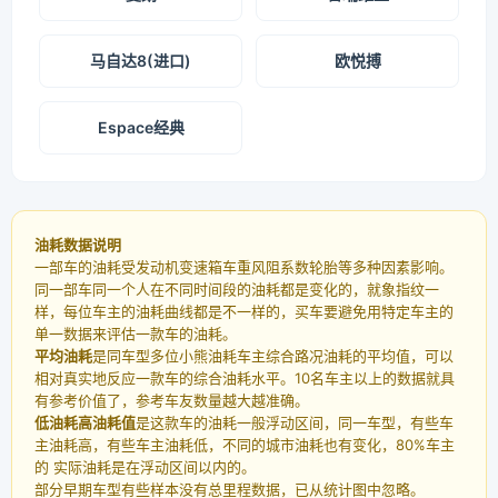
马自达8(进口)
欧悦搏
Espace经典
油耗数据说明
一部车的油耗受发动机变速箱车重风阻系数轮胎等多种因素影响。
同一部车同一个人在不同时间段的油耗都是变化的，就象指纹一
样，每位车主的油耗曲线都是不一样的，买车要避免用特定车主的
单一数据来评估一款车的油耗。
平均油耗
是同车型多位小熊油耗车主综合路况油耗的平均值，可以
相对真实地反应一款车的综合油耗水平。10名车主以上的数据就具
有参考价值了，参考车友数量越大越准确。
低油耗高油耗值
是这款车的油耗一般浮动区间，同一车型，有些车
主油耗高，有些车主油耗低，不同的城市油耗也有变化，80%车主
的 实际油耗是在浮动区间以内的。
部分早期车型有些样本没有总里程数据，已从统计图中忽略。