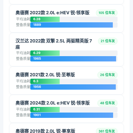
奥德赛 2022款 2.0L e:HEV 锐·领享版
105 位车友
平均油耗
6.28
整备质量
1889
汉兰达 2022款 双擎 2.5L 两驱精英版 7
21 位车友
座
平均油耗
6.29
整备质量
1965
奥德赛 2021款 2.0L 锐·至尊版
26 位车友
平均油耗
6.3
整备质量
1956
奥德赛 2024款 2.0L e:HEV 锐·领享版
48 位车友
平均油耗
6.31
整备质量
1901
奥德赛 2019款 2.0L 锐·尊享版
361 位车友