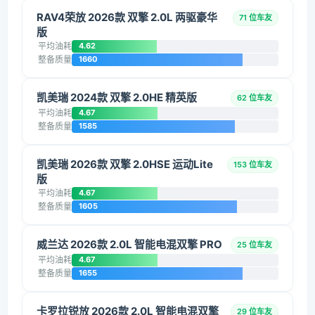
RAV4荣放 2026款 双擎 2.0L 两驱豪华
71 位车友
版
平均油耗
4.62
整备质量
1660
凯美瑞 2024款 双擎 2.0HE 精英版
62 位车友
平均油耗
4.67
整备质量
1585
凯美瑞 2026款 双擎 2.0HSE 运动Lite
153 位车友
版
平均油耗
4.67
整备质量
1605
威兰达 2026款 2.0L 智能电混双擎 PRO
25 位车友
平均油耗
4.67
整备质量
1655
卡罗拉锐放 2026款 2.0L 智能电混双擎
29 位车友