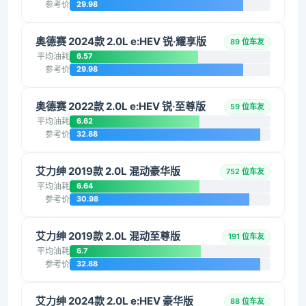
参考价
29.98
奥德赛 2024款 2.0L e:HEV 锐·耀享版
89 位车友
平均油耗
6.57
参考价
29.98
奥德赛 2022款 2.0L e:HEV 锐·至尊版
59 位车友
平均油耗
6.62
参考价
32.88
艾力绅 2019款 2.0L 混动豪华版
752 位车友
平均油耗
6.64
参考价
30.98
艾力绅 2019款 2.0L 混动至尊版
191 位车友
平均油耗
6.7
参考价
32.88
艾力绅 2024款 2.0L e:HEV 豪华版
88 位车友