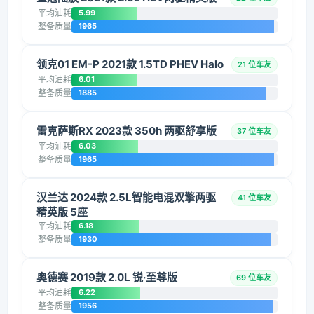
平均油耗
5.99
整备质量
1965
领克01 EM-P 2021款 1.5TD PHEV Halo
21 位车友
平均油耗
6.01
整备质量
1885
雷克萨斯RX 2023款 350h 两驱舒享版
37 位车友
平均油耗
6.03
整备质量
1965
汉兰达 2024款 2.5L智能电混双擎两驱
41 位车友
精英版 5座
平均油耗
6.18
整备质量
1930
奥德赛 2019款 2.0L 锐·至尊版
69 位车友
平均油耗
6.22
整备质量
1956