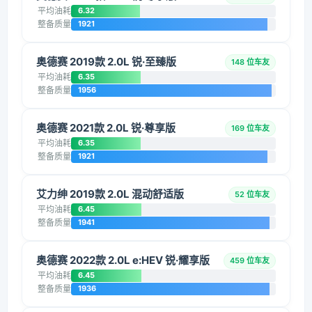
平均油耗
6.32
整备质量
1921
奥德赛 2019款 2.0L 锐·至臻版
148 位车友
平均油耗
6.35
整备质量
1956
奥德赛 2021款 2.0L 锐·尊享版
169 位车友
平均油耗
6.35
整备质量
1921
艾力绅 2019款 2.0L 混动舒适版
52 位车友
平均油耗
6.45
整备质量
1941
奥德赛 2022款 2.0L e:HEV 锐·耀享版
459 位车友
平均油耗
6.45
整备质量
1936