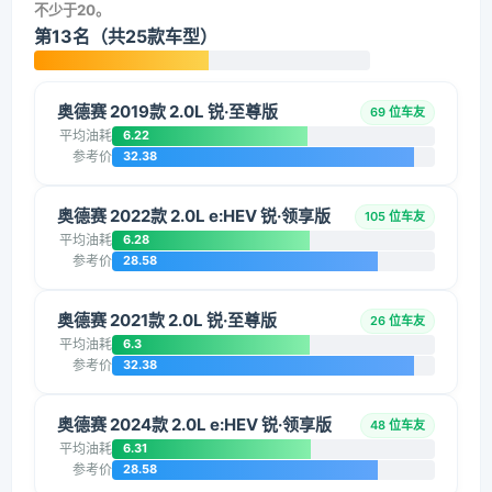
不少于20。
第13名（共25款车型）
奥德赛 2019款 2.0L 锐·至尊版
69 位车友
平均油耗
6.22
参考价
32.38
奥德赛 2022款 2.0L e:HEV 锐·领享版
105 位车友
平均油耗
6.28
参考价
28.58
奥德赛 2021款 2.0L 锐·至尊版
26 位车友
平均油耗
6.3
参考价
32.38
奥德赛 2024款 2.0L e:HEV 锐·领享版
48 位车友
平均油耗
6.31
参考价
28.58