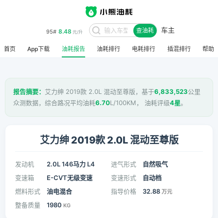
车主
8.48
95#
查油耗
元/升
首页
App下载
油耗报告
油耗排行
电耗排行
插混排行
帮助
报告摘要：
艾力绅 2019款 2.0L 混动至尊版，基于
6,833,523
公里
众测数据，综合路况平均油耗
6.70
L/100KM， 油耗评级
4星
。
艾力绅 2019款 2.0L 混动至尊版
发动机
2.0L 146马力 L4
进气形式
自然吸气
变速箱
E-CVT无级变速
变速形式
自动档
燃料形式
油电混合
指导价格
32.88
万元
整备质量
1980
KG