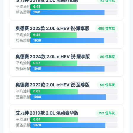
艾力绅 2019款 2.0L 混动舒适版
52 位车友
平均油耗
6.45
整备质量
1941
奥德赛 2022款 2.0L e:HEV 锐·耀享版
459 位车友
平均油耗
6.45
整备质量
1936
奥德赛 2024款 2.0L e:HEV 锐·耀享版
89 位车友
平均油耗
6.57
整备质量
1945
奥德赛 2022款 2.0L e:HEV 锐·至尊版
59 位车友
平均油耗
6.62
整备质量
1980
艾力绅 2019款 2.0L 混动豪华版
752 位车友
平均油耗
6.64
整备质量
1970