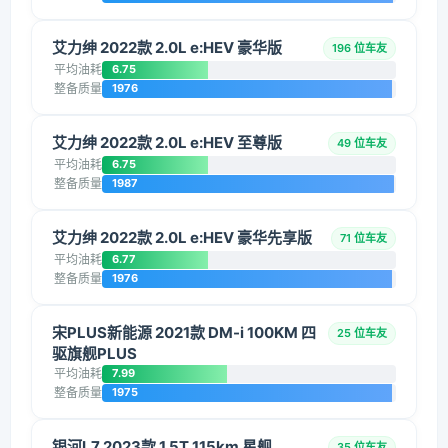
艾力绅 2022款 2.0L e:HEV 豪华版
196 位车友
平均油耗
6.75
整备质量
1976
艾力绅 2022款 2.0L e:HEV 至尊版
49 位车友
平均油耗
6.75
整备质量
1987
艾力绅 2022款 2.0L e:HEV 豪华先享版
71 位车友
平均油耗
6.77
整备质量
1976
宋PLUS新能源 2021款 DM-i 100KM 四
25 位车友
驱旗舰PLUS
平均油耗
7.99
整备质量
1975
银河L7 2023款 1.5T 115km 星舰
35 位车友