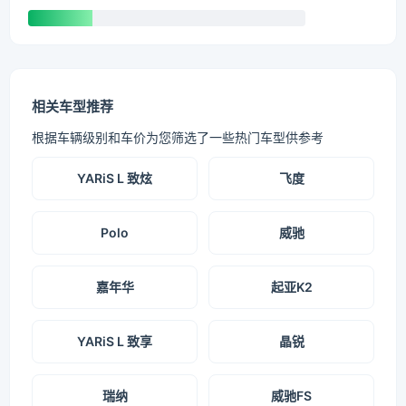
相关车型推荐
根据车辆级别和车价为您筛选了一些热门车型供参考
YARiS L 致炫
飞度
Polo
威驰
嘉年华
起亚K2
YARiS L 致享
晶锐
瑞纳
威驰FS