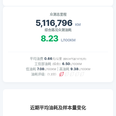
众测总里程
5,116,796
KM
综合路况众测油耗
8.23
L/100KM
平均油费
0.66
元/公里
(按92#汽油7.97元/升)
工信部油耗
:
6.50
(综合)
L/100KM
低油耗
7.08
| 高油耗
9.38
L/100KM
L/100KM
油耗评级:
（1.3分）