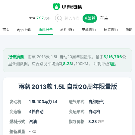
车主
7.97
92#
查油耗
元/升
首页
App下载
油耗报告
油耗排行
电耗排行
插混排行
帮助
报告摘要：
雨燕 2013款 1.5L 自动20周年限量版，基于
5,116,796
公
里众测数据，综合路况平均油耗
8.23
L/100KM， 油耗评级
1星
。
雨燕 2013款 1.5L 自动20周年限量版
发动机
1.5L 103马力 L4
进气形式
自然吸气
变速箱
4挡自动
变速形式
自动档
燃料形式
汽油
指导价格
8.28
万元
整备质量
-
KG