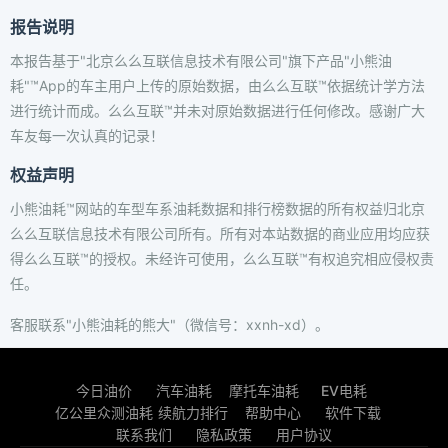
报告说明
本报告基于"北京么么互联信息技术有限公司"旗下产品"小熊油
耗"™App的车主用户上传的原始数据，由么么互联™依据统计学方法
进行统计而成。么么互联™并未对原始数据进行任何修改。感谢广大
车友每一次认真的记录！
权益声明
小熊油耗™网站的车型车系油耗数据和排行榜数据的所有权益归北京
么么互联信息技术有限公司所有。所有对本站数据的商业应用均应获
得么么互联™的授权。未经许可使用，么么互联™有权追究相应侵权责
任。
客服联系"小熊油耗的熊大"（微信号：xxnh-xd）。
今日油价
汽车油耗
摩托车油耗
EV电耗
亿公里众测油耗
续航力排行
帮助中心
软件下载
联系我们
隐私政策
用户协议