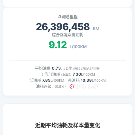
众测总里程
26,396,458
KM
综合路况众测油耗
9.12
L/100KM
平均油费
0.73
元/公里
(按92#汽油7.97元/升)
工信部油耗
:
7.30
(综合)
L/100KM
低油耗
7.85
| 高油耗
10.38
L/100KM
L/100KM
油耗评级:
（0.8分）