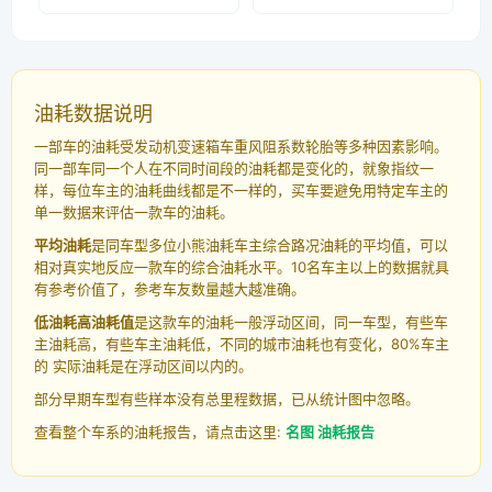
油耗数据说明
一部车的油耗受发动机变速箱车重风阻系数轮胎等多种因素影响。
同一部车同一个人在不同时间段的油耗都是变化的，就象指纹一
样，每位车主的油耗曲线都是不一样的，买车要避免用特定车主的
单一数据来评估一款车的油耗。
平均油耗
是同车型多位小熊油耗车主综合路况油耗的平均值，可以
相对真实地反应一款车的综合油耗水平。10名车主以上的数据就具
有参考价值了，参考车友数量越大越准确。
低油耗高油耗值
是这款车的油耗一般浮动区间，同一车型，有些车
主油耗高，有些车主油耗低，不同的城市油耗也有变化，80%车主
的 实际油耗是在浮动区间以内的。
部分早期车型有些样本没有总里程数据，已从统计图中忽略。
查看整个车系的油耗报告，请点击这里:
名图 油耗报告