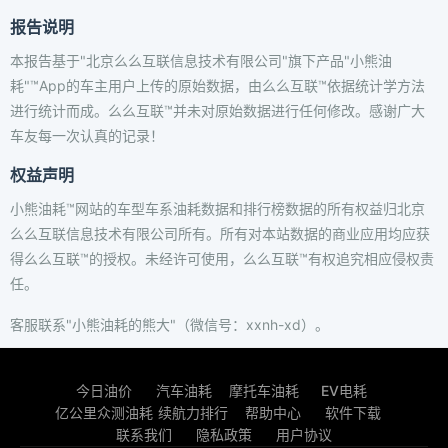
报告说明
本报告基于"北京么么互联信息技术有限公司"旗下产品"小熊油
耗"™App的车主用户上传的原始数据，由么么互联™依据统计学方法
进行统计而成。么么互联™并未对原始数据进行任何修改。感谢广大
车友每一次认真的记录！
权益声明
小熊油耗™网站的车型车系油耗数据和排行榜数据的所有权益归北京
么么互联信息技术有限公司所有。所有对本站数据的商业应用均应获
得么么互联™的授权。未经许可使用，么么互联™有权追究相应侵权责
任。
客服联系"小熊油耗的熊大"（微信号：xxnh-xd）。
今日油价
汽车油耗
摩托车油耗
EV电耗
亿公里众测油耗
续航力排行
帮助中心
软件下载
联系我们
隐私政策
用户协议