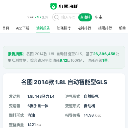
车主
7.97
92#
查油耗
元/升
首页
App下载
油耗报告
油耗排行
电耗排行
插混排行
帮助
报告摘要：
名图 2014款 1.8L 自动智能型GLS，基于
26,396,458
公
里众测数据，综合路况平均油耗
9.12
L/100KM， 油耗评级
1星
。
名图 2014款 1.8L 自动智能型GLS
发动机
1.8L 143马力 L4
进气形式
自然吸气
变速箱
6挡手自一体
变速形式
自动档
燃料形式
汽油
指导价格
14.98
万元
整备质量
1421
KG