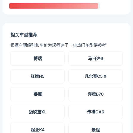
相关车型推荐
根据车辆级别和车价为您筛选了一些热门车型供参考
博瑞
马自达6
红旗H5
凡尔赛C5 X
睿翼
奔腾B70
迈锐宝XL
传祺GA6
起亚K4
景程