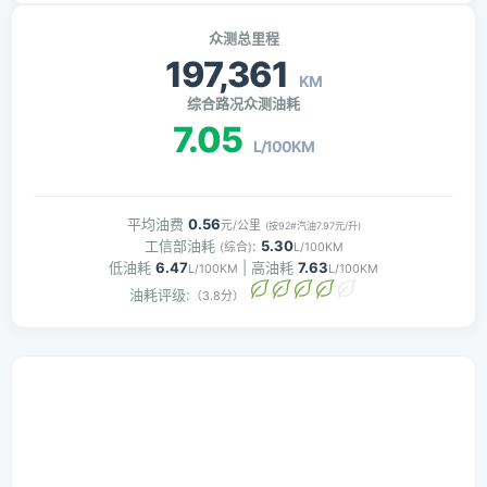
众测总里程
197,361
KM
综合路况众测油耗
7.05
L/100KM
平均油费
0.56
元/公里
(按92#汽油7.97元/升)
工信部油耗
:
5.30
(综合)
L/100KM
低油耗
6.47
| 高油耗
7.63
L/100KM
L/100KM
油耗评级:
（3.8分）