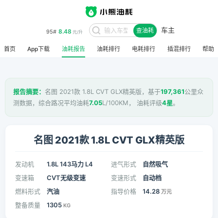
车主
8.48
95#
查油耗
元/升
首页
App下载
油耗报告
油耗排行
电耗排行
插混排行
帮助
报告摘要：
名图 2021款 1.8L CVT GLX精英版，基于
197,361
公里众
测数据，综合路况平均油耗
7.05
L/100KM， 油耗评级
4星
。
名图 2021款 1.8L CVT GLX精英版
发动机
1.8L 143马力 L4
进气形式
自然吸气
变速箱
CVT无级变速
变速形式
自动档
燃料形式
汽油
指导价格
14.28
万元
整备质量
1305
KG