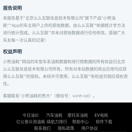
报告说明
本报告基于"北京么么互联信息技术有限公司"旗下产品"小熊油
耗"™App的车主用户上传的原始数据，由么么互联™依据统计学方法
进行统计而成。么么互联™并未对原始数据进行任何修改。感谢广大
车友每一次认真的记录！
权益声明
小熊油耗™网站的车型车系油耗数据和排行榜数据的所有权益归北京
么么互联信息技术有限公司所有。所有对本站数据的商业应用均应获
得么么互联™的授权。未经许可使用，么么互联™有权追究相应侵权责
任。
客服联系"小熊油耗的熊大"（微信号：xxnh-xd）。
今日油价
汽车油耗
摩托车油耗
EV电耗
亿公里众测油耗
续航力排行
帮助中心
软件下载
联系我们
隐私政策
用户协议