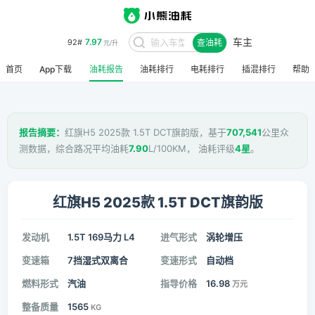
车主
7.97
92#
查油耗
元/升
首页
App下载
油耗报告
油耗排行
电耗排行
插混排行
帮助
报告摘要：
红旗H5 2025款 1.5T DCT旗韵版，基于
707,541
公里众
测数据，综合路况平均油耗
7.90
L/100KM， 油耗评级
4星
。
红旗H5 2025款 1.5T DCT旗韵版
发动机
1.5T 169马力 L4
进气形式
涡轮增压
变速箱
7挡湿式双离合
变速形式
自动档
燃料形式
汽油
指导价格
16.98
万元
整备质量
1565
KG