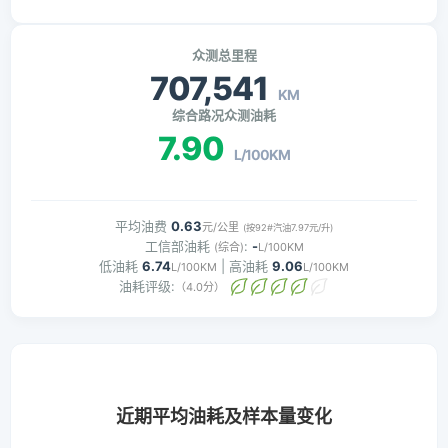
众测总里程
707,541
KM
综合路况众测油耗
7.90
L/100KM
平均油费
0.63
元/公里
(按92#汽油7.97元/升)
工信部油耗
:
-
(综合)
L/100KM
低油耗
6.74
| 高油耗
9.06
L/100KM
L/100KM
油耗评级:
（4.0分）