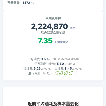
整备质量
1472
KG
众测总里程
2,224,870
KM
综合路况众测油耗
7.35
L/100KM
平均油费
0.59
元/公里
(按92#汽油7.97元/升)
工信部油耗
:
5.60
(综合)
L/100KM
低油耗
6.26
| 高油耗
8.45
L/100KM
L/100KM
油耗评级:
（4.4分）