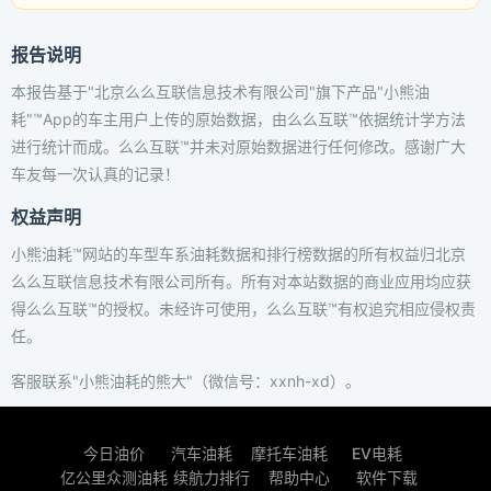
报告说明
本报告基于"北京么么互联信息技术有限公司"旗下产品"小熊油
耗"™App的车主用户上传的原始数据，由么么互联™依据统计学方法
进行统计而成。么么互联™并未对原始数据进行任何修改。感谢广大
车友每一次认真的记录！
权益声明
小熊油耗™网站的车型车系油耗数据和排行榜数据的所有权益归北京
么么互联信息技术有限公司所有。所有对本站数据的商业应用均应获
得么么互联™的授权。未经许可使用，么么互联™有权追究相应侵权责
任。
客服联系"小熊油耗的熊大"（微信号：xxnh-xd）。
今日油价
汽车油耗
摩托车油耗
EV电耗
亿公里众测油耗
续航力排行
帮助中心
软件下载