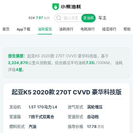
车主
7.97
92#
查油耗
元/升
首页
App下载
油耗报告
油耗排行
电耗排行
插混排行
帮助
报告摘要：
起亚K5 2020款 270T CVVD 豪华科技版，基于
2,224,870
公里众测数据，综合路况平均油耗
7.35
L/100KM， 油耗
评级
4星
。
起亚K5 2020款 270T CVVD 豪华科技版
发动机
1.5T 170马力 L4
进气形式
涡轮增压
变速箱
7挡干式双离合
变速形式
自动档
燃料形式
汽油
指导价格
17.78
万元