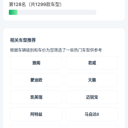
第128名（共1299款车型）
相关车型推荐
根据车辆级别和车价为您筛选了一些热门车型供参考
雅阁
君威
蒙迪欧
天籁
凯美瑞
迈锐宝
阿特兹
马自达6