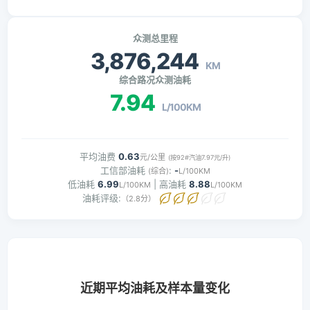
众测总里程
3,876,244
KM
综合路况众测油耗
7.94
L/100KM
平均油费
0.63
元/公里
(按92#汽油7.97元/升)
工信部油耗
:
-
(综合)
L/100KM
低油耗
6.99
| 高油耗
8.88
L/100KM
L/100KM
油耗评级:
（2.8分）