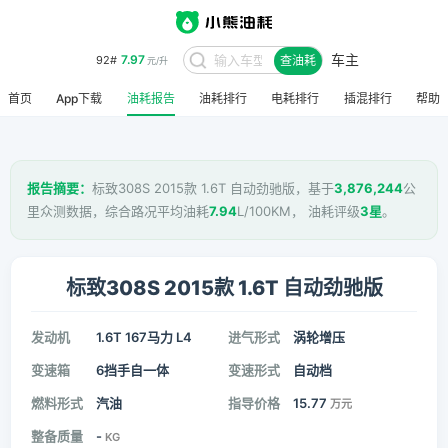
车主
7.97
92#
查油耗
元/升
首页
App下载
油耗报告
油耗排行
电耗排行
插混排行
帮助
报告摘要：
标致308S 2015款 1.6T 自动劲驰版，基于
3,876,244
公
里众测数据，综合路况平均油耗
7.94
L/100KM， 油耗评级
3星
。
标致308S 2015款 1.6T 自动劲驰版
发动机
1.6T 167马力 L4
进气形式
涡轮增压
变速箱
6挡手自一体
变速形式
自动档
燃料形式
汽油
指导价格
15.77
万元
整备质量
-
KG