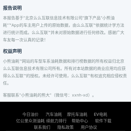
报告说明
本报告基于"北京么么互联信息技术有限公司"旗下产品"小熊油
耗"™App的车主用户上传的原始数据，由么么互联™依据统计学方法
进行统计而成。么么互联™并未对原始数据进行任何修改。感谢广大
车友每一次认真的记录！
权益声明
小熊油耗™网站的车型车系油耗数据和排行榜数据的所有权益归北京
么么互联信息技术有限公司所有。所有对本站数据的商业应用均应获
得么么互联™的授权。未经许可使用，么么互联™有权追究相应侵权责
任。
客服联系"小熊油耗的熊大"（微信号：xxnh-xd）。
今日油价
汽车油耗
摩托车油耗
EV电耗
亿公里众测油耗
续航力排行
帮助中心
软件下载
联系我们
隐私政策
用户协议