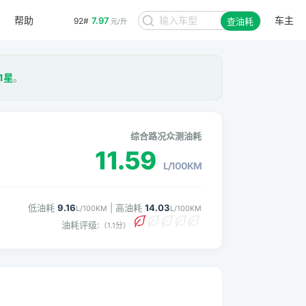
帮助
车主
7.97
92#
查油耗
元/升
1星
。
综合路况众测油耗
11.59
L/100KM
低油耗
9.16
| 高油耗
14.03
L/100KM
L/100KM
油耗评级:
（1.1分）