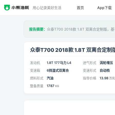
用心记录美好生活
首页
App下载
报告摘要：
众泰T700 2018款 1.8T 双离合定制版，
众泰T700 2018款 1.8T 双离合定制
发动机
1.8T 177马力 L4
进气形式
涡轮增压
变速箱
6挡湿式双离合
变速形式
自动档
燃料形式
汽油
指导价格
13.98
万元
整备质量
1787
KG