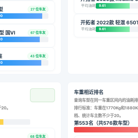
平均油耗
9.61
型
27 位车友
90
开拓者 2022款 轻混 650T 
平均油耗
9.61
型 国VI
67 位车友
20
座
43 位车友
70
车重相近排名
查询车型在同一车重区间内的油耗排
20。
排行标准：车重在1770Kg和1880K
档、统计车主数不少于20。
第553名（共576款车型）
68 位车友