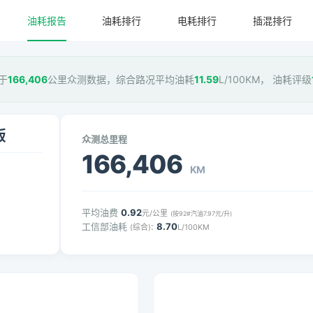
油耗报告
油耗排行
电耗排行
插混排行
基于
166,406
公里众测数据，综合路况平均油耗
11.59
L/100KM， 油耗评级
版
众测总里程
166,406
KM
平均油费
0.92
元/公里
(按92#汽油7.97元/升)
工信部油耗
:
8.70
(综合)
L/100KM