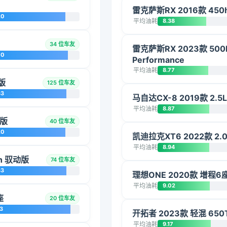
雷克萨斯RX 2016款 45
20
平均油耗
8.38
34 位车友
雷克萨斯RX 2023款 500
70
Performance
平均油耗
8.77
版
125 位车友
33
马自达CX-8 2019款 2.
平均油耗
8.87
擎版
40 位车友
20
凯迪拉克XT6 2022款 
平均油耗
8.94
ch 驭动版
74 位车友
33
理想ONE 2020款 增程6
平均油耗
9.02
座
20 位车友
3
开拓者 2023款 轻混 650
平均油耗
9.17