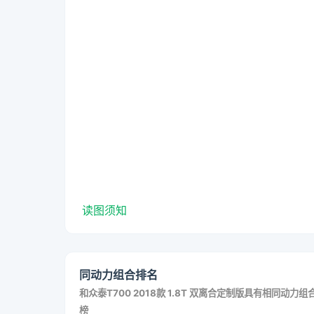
读图须知
同动力组合排名
和
众泰T700 2018款 1.8T 双离合定制版
具有相同动力组
榜