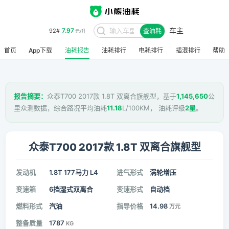
车主
7.97
92#
查油耗
元/升
首页
App下载
油耗报告
油耗排行
电耗排行
插混排行
帮助
报告摘要：
众泰T700 2017款 1.8T 双离合旗舰型，基于
1,145,650
公
里众测数据，综合路况平均油耗
11.18
L/100KM， 油耗评级
2星
。
众泰T700 2017款 1.8T 双离合旗舰型
发动机
1.8T 177马力 L4
进气形式
涡轮增压
变速箱
6挡湿式双离合
变速形式
自动档
燃料形式
汽油
指导价格
14.98
万元
整备质量
1787
KG