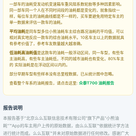
一部车的油耗受发动机变速箱车重风阻系数轮胎等多种因素影响。
同一部车同一个人在不同时间段的油耗都是变化的，就象指纹一
样，每位车主的油耗曲线都是不一样的，买车要避免用特定车主的
单一数据来评估一款车的油耗。
平均油耗
是同车型多位小熊油耗车主综合路况油耗的平均值，可以
相对真实地反应一款车的综合油耗水平。10名车主以上的数据就具
有参考价值了，参考车友数量越大越准确。
低油耗高油耗值
是这款车的油耗一般浮动区间，同一车型，有些车
主油耗高，有些车主油耗低，不同的城市油耗也有变化，80%车主
的 实际油耗是在浮动区间以内的。
部分早期车型有些样本没有总里程数据，已从统计图中忽略。
查看整个车系的油耗报告，请点击这里:
众泰T700 油耗报告
报告说明
本报告基于"北京么么互联信息技术有限公司"旗下产品"小熊油
耗"™App的车主用户上传的原始数据，由么么互联™依据统计学方法
进行统计而成。么么互联™并未对原始数据进行任何修改。感谢广大