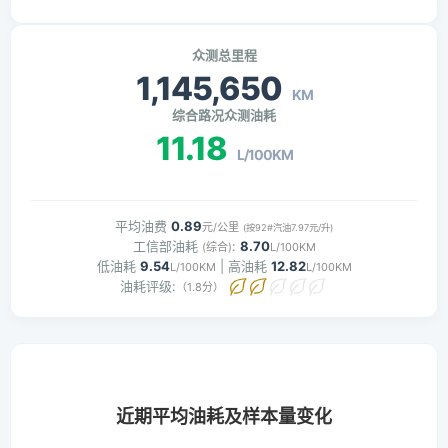
众测总里程
1,145,650
KM
综合路况众测油耗
11.18
L/100KM
平均油费
0.89
元/公里
(按92#汽油7.97元/升)
工信部油耗
:
8.70
(综合)
L/100KM
低油耗
9.54
| 高油耗
12.82
L/100KM
L/100KM
油耗评级:
（1.8分）