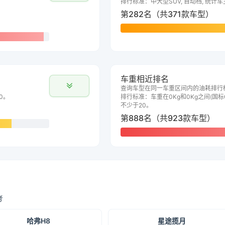
排行标准：中大型SUV, 自动档, 统计
第282名（共371款车型）
车重相近排名
查询车型在同一车重区间内的油耗排行
0。
排行标准：车重在0Kg和0Kg之间(国标G
不少于20。
第888名（共923款车型）
考
哈弗H8
星途揽月