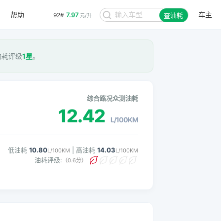
帮助
车主
7.97
92#
查油耗
元/升
 油耗评级
1星
。
综合路况众测油耗
12.42
L/100KM
低油耗
10.80
| 高油耗
14.03
L/100KM
L/100KM
油耗评级:
（0.6分）