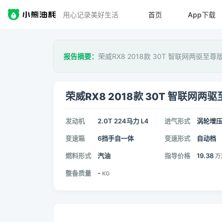
用心记录美好生活
首页
App下载
报告摘要：
荣威RX8 2018款 30T 智联网两驱至
荣威RX8 2018款 30T 智联网两
发动机
2.0T 224马力 L4
进气形式
涡轮增
变速箱
6挡手自一体
变速形式
自动档
燃料形式
汽油
指导价格
19.38
万
整备质量
-
KG