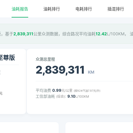
油耗报告
油耗排行
电耗排行
插混排行
尊版，基于
2,839,311
公里众测数据，综合路况平均油耗
12.42
L/100KM，
驱至尊版
众测总里程
2,839,311
KM
压
平均油费
0.99
元/公里
(按92#汽油7.97元/升)
元
工信部油耗
:
9.10
(综合)
L/100KM