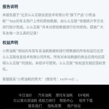
报告说明
本报告基于"北京么么互联信息技术有限公司"旗下产品"小熊油
耗"™App的车主用户上传的原始数据，由么么互联™依据统计学方法
进行统计而成。么么互联™并未对原始数据进行任何修改。感谢广大
车友每一次认真的记录！
权益声明
小熊油耗™网站的车型车系油耗数据和排行榜数据的所有权益归北京
么么互联信息技术有限公司所有。所有对本站数据的商业应用均应获
得么么互联™的授权。未经许可使用，么么互联™有权追究相应侵权责
任。
客服联系"小熊油耗的熊大"（微信号：xxnh-xd）。
今日油价
汽车油耗
摩托车油耗
EV电耗
亿公里众测油耗
续航力排行
帮助中心
软件下载
联系我们
隐私政策
用户协议