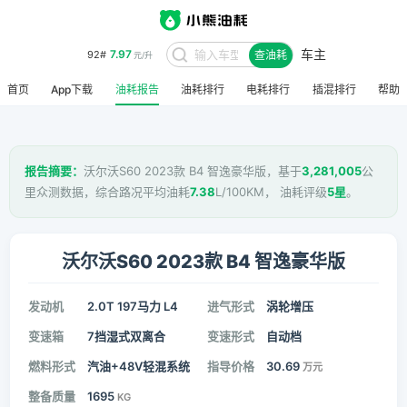
车主
7.97
92#
查油耗
元/升
首页
App下载
油耗报告
油耗排行
电耗排行
插混排行
帮助
报告摘要：
沃尔沃S60 2023款 B4 智逸豪华版，基于
3,281,005
公
里众测数据，综合路况平均油耗
7.38
L/100KM， 油耗评级
5星
。
沃尔沃S60 2023款 B4 智逸豪华版
发动机
2.0T 197马力 L4
进气形式
涡轮增压
变速箱
7挡湿式双离合
变速形式
自动档
燃料形式
汽油+48V轻混系统
指导价格
30.69
万元
整备质量
1695
KG