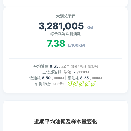
众测总里程
3,281,005
KM
综合路况众测油耗
7.38
L/100KM
平均油费
0.63
元/公里
(按95#汽油8.48元/升)
工信部油耗
:
-
(综合)
L/100KM
低油耗
6.50
| 高油耗
8.25
L/100KM
L/100KM
油耗评级:
（4.6分）